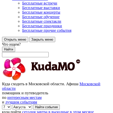
Бесплатные встречи
Бесплатные выставки
Бесплатные концерты
Бесплатные обучение
Бесплатные спектакли
Бесплатные праздники
Бесплатные прочие события
Открыть меню
Закрыть меню
Что ищем?
Найти
Куда сходить в Московской области. Афиша
Московской
области
помощник и путеводитель
по
интересным местам
и
лучшим событиям
куда пойти
сегодня
завтра
в выходные
в этом месяце