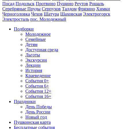
Посад
Подольск
Протвино
Пущино
Реутов
Рошаль
Серебряные Пруды
Серпухов
Талдом
Фрязино
Химки
Черноголовка
Чехов
Шатура
Шаховская
Электрогорск
Электросталь
пос. Молодежный
Подборки
Молодежное
Семейные
Детям
Доступная среда
Льготы
Экскурсии
Лекции
История
Краеведение
События 0+
События 6+
События 12+
События 16+
Праздники
День Победы
День России
Новый год
Пушкинская карта
Бесплатные события