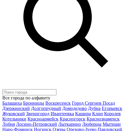
Все города по алфавиту
Балашиха
Бронницы
Воскресенск
Город Сергиев Посад
Дзержинский
Долгопрудный
Домодедово
Дубна
Егорьевск
Жуковский
Звенигород
Ивантеевка
Кашира
Клин
Королев
Котельники
Красноармейск
Красногорск
Краснознаменск
Лобня
Лосино-Петровский
Лыткарино
Люберцы
Мытищи
Наро-Фоминск
Ногинск
Озеры
Орехово-Зуево
Павловский