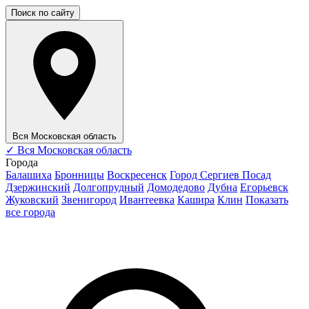
Поиск по сайту
Вся Московская область
✓
Вся Московская область
Города
Балашиха
Бронницы
Воскресенск
Город Сергиев Посад
Дзержинский
Долгопрудный
Домодедово
Дубна
Егорьевск
Жуковский
Звенигород
Ивантеевка
Кашира
Клин
Показать
все города