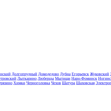
инский
Долгопрудный
Домодедово
Дубна
Егорьевск
Жуковский
етровский
Лыткарино
Люберцы
Мытищи
Наро-Фоминск
Ногинс
рязино
Химки
Черноголовка
Чехов
Шатура
Шаховская
Электро