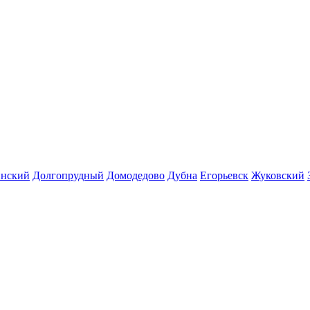
инский
Долгопрудный
Домодедово
Дубна
Егорьевск
Жуковский