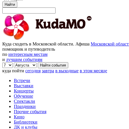
Найти
Куда сходить в Московской области. Афиша
Московской облас
помощник и путеводитель
по
интересным местам
и
лучшим событиям
куда пойти
сегодня
завтра
в выходные
в этом месяце
Встречи
Выставки
Концерты
Обучение
Спектакли
Праздники
Прочие события
Кино
Библиотеки
ДК и клубы