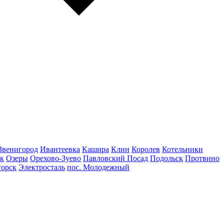
Звенигород
Ивантеевка
Кашира
Клин
Королев
Котельники
к
Озеры
Орехово-Зуево
Павловский Посад
Подольск
Протвино
горск
Электросталь
пос. Молодежный