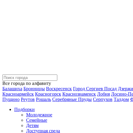
Все города по алфавиту
Балашиха
Бронницы
Воскресенск
Город Сергиев Посад
Дзерж
Красноармейск
Красногорск
Краснознаменск
Лобня
Лосино-П
Пущино
Реутов
Рошаль
Серебряные Пруды
Серпухов
Талдом
Ф
Подборки
Молодежное
Семейные
Детям
Доступная среда