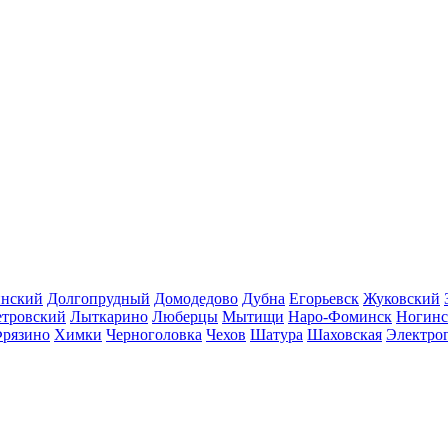
инский
Долгопрудный
Домодедово
Дубна
Егорьевск
Жуковский
етровский
Лыткарино
Люберцы
Мытищи
Наро-Фоминск
Ногинс
рязино
Химки
Черноголовка
Чехов
Шатура
Шаховская
Электро