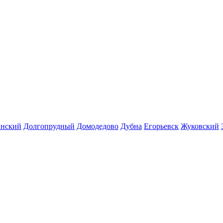
инский
Долгопрудный
Домодедово
Дубна
Егорьевск
Жуковский