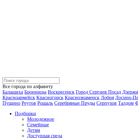
Все города по алфавиту
Балашиха
Бронницы
Воскресенск
Город Сергиев Посад
Дзерж
Красноармейск
Красногорск
Краснознаменск
Лобня
Лосино-П
Пущино
Реутов
Рошаль
Серебряные Пруды
Серпухов
Талдом
Ф
Подборки
Молодежное
Семейные
Детям
Доступная среда