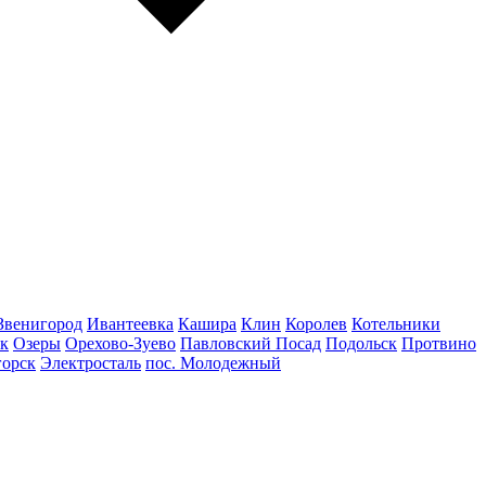
Звенигород
Ивантеевка
Кашира
Клин
Королев
Котельники
к
Озеры
Орехово-Зуево
Павловский Посад
Подольск
Протвино
горск
Электросталь
пос. Молодежный