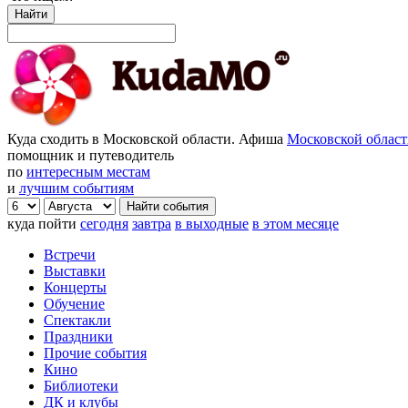
Найти
Куда сходить в Московской области. Афиша
Московской облас
помощник и путеводитель
по
интересным местам
и
лучшим событиям
куда пойти
сегодня
завтра
в выходные
в этом месяце
Встречи
Выставки
Концерты
Обучение
Спектакли
Праздники
Прочие события
Кино
Библиотеки
ДК и клубы