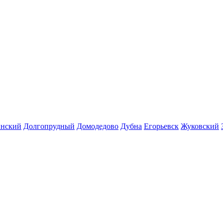
инский
Долгопрудный
Домодедово
Дубна
Егорьевск
Жуковский