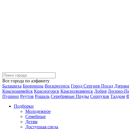
Все города по алфавиту
Балашиха
Бронницы
Воскресенск
Город Сергиев Посад
Дзерж
Красноармейск
Красногорск
Краснознаменск
Лобня
Лосино-П
Пущино
Реутов
Рошаль
Серебряные Пруды
Серпухов
Талдом
Ф
Подборки
Молодежное
Семейные
Детям
Доступная среда