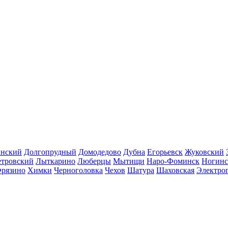
инский
Долгопрудный
Домодедово
Дубна
Егорьевск
Жуковский
етровский
Лыткарино
Люберцы
Мытищи
Наро-Фоминск
Ногинс
рязино
Химки
Черноголовка
Чехов
Шатура
Шаховская
Электро