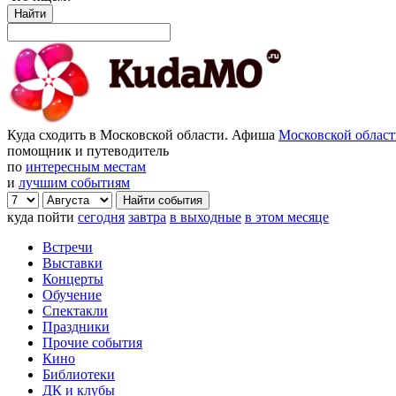
Найти
Куда сходить в Московской области. Афиша
Московской облас
помощник и путеводитель
по
интересным местам
и
лучшим событиям
куда пойти
сегодня
завтра
в выходные
в этом месяце
Встречи
Выставки
Концерты
Обучение
Спектакли
Праздники
Прочие события
Кино
Библиотеки
ДК и клубы