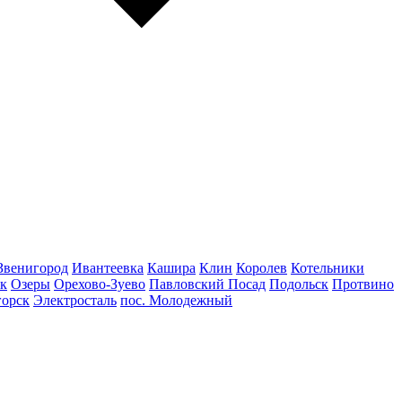
Звенигород
Ивантеевка
Кашира
Клин
Королев
Котельники
к
Озеры
Орехово-Зуево
Павловский Посад
Подольск
Протвино
горск
Электросталь
пос. Молодежный