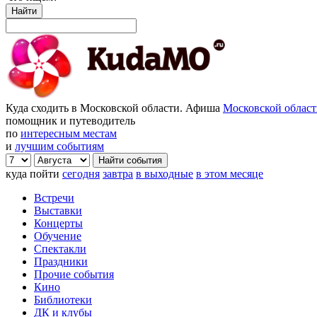
Найти
Куда сходить в Московской области. Афиша
Московской облас
помощник и путеводитель
по
интересным местам
и
лучшим событиям
куда пойти
сегодня
завтра
в выходные
в этом месяце
Встречи
Выставки
Концерты
Обучение
Спектакли
Праздники
Прочие события
Кино
Библиотеки
ДК и клубы