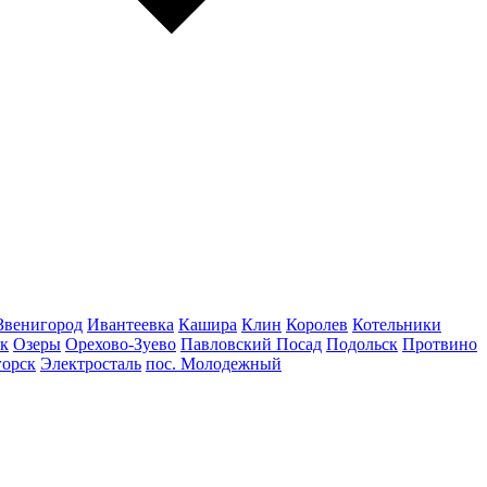
Звенигород
Ивантеевка
Кашира
Клин
Королев
Котельники
к
Озеры
Орехово-Зуево
Павловский Посад
Подольск
Протвино
горск
Электросталь
пос. Молодежный