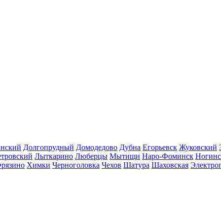
инский
Долгопрудный
Домодедово
Дубна
Егорьевск
Жуковский
етровский
Лыткарино
Люберцы
Мытищи
Наро-Фоминск
Ногинс
рязино
Химки
Черноголовка
Чехов
Шатура
Шаховская
Электро