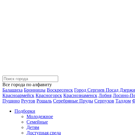
Все города по алфавиту
Балашиха
Бронницы
Воскресенск
Город Сергиев Посад
Дзерж
Красноармейск
Красногорск
Краснознаменск
Лобня
Лосино-П
Пущино
Реутов
Рошаль
Серебряные Пруды
Серпухов
Талдом
Ф
Подборки
Молодежное
Семейные
Детям
Доступная среда