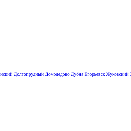
инский
Долгопрудный
Домодедово
Дубна
Егорьевск
Жуковский