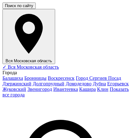
Поиск по сайту
Вся Московская область
✓
Вся Московская область
Города
Балашиха
Бронницы
Воскресенск
Город Сергиев Посад
Дзержинский
Долгопрудный
Домодедово
Дубна
Егорьевск
Жуковский
Звенигород
Ивантеевка
Кашира
Клин
Показать
все города