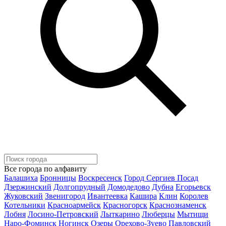
Все города по алфавиту
Балашиха
Бронницы
Воскресенск
Город Сергиев Посад
Дзержинский
Долгопрудный
Домодедово
Дубна
Егорьевск
Жуковский
Звенигород
Ивантеевка
Кашира
Клин
Королев
Котельники
Красноармейск
Красногорск
Краснознаменск
Лобня
Лосино-Петровский
Лыткарино
Люберцы
Мытищи
Наро-Фоминск
Ногинск
Озеры
Орехово-Зуево
Павловский