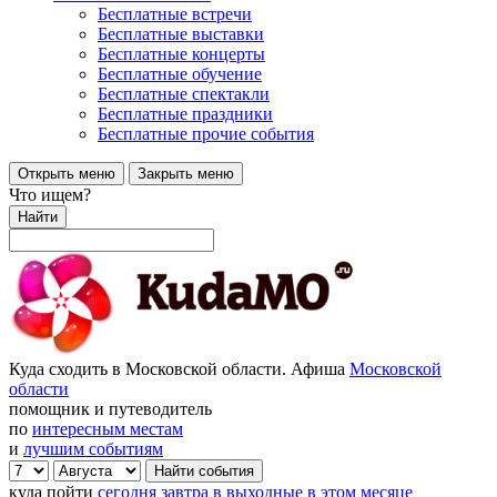
Бесплатные встречи
Бесплатные выставки
Бесплатные концерты
Бесплатные обучение
Бесплатные спектакли
Бесплатные праздники
Бесплатные прочие события
Открыть меню
Закрыть меню
Что ищем?
Найти
Куда сходить в Московской области. Афиша
Московской
области
помощник и путеводитель
по
интересным местам
и
лучшим событиям
куда пойти
сегодня
завтра
в выходные
в этом месяце