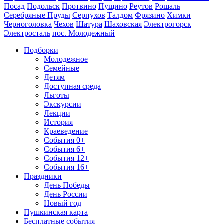
Посад
Подольск
Протвино
Пущино
Реутов
Рошаль
Серебряные Пруды
Серпухов
Талдом
Фрязино
Химки
Черноголовка
Чехов
Шатура
Шаховская
Электрогорск
Электросталь
пос. Молодежный
Подборки
Молодежное
Семейные
Детям
Доступная среда
Льготы
Экскурсии
Лекции
История
Краеведение
События 0+
События 6+
События 12+
События 16+
Праздники
День Победы
День России
Новый год
Пушкинская карта
Бесплатные события