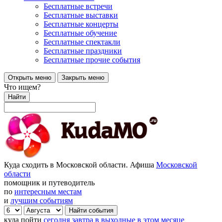
Бесплатные встречи
Бесплатные выставки
Бесплатные концерты
Бесплатные обучение
Бесплатные спектакли
Бесплатные праздники
Бесплатные прочие события
Открыть меню
Закрыть меню
Что ищем?
Найти
Куда сходить в Московской области. Афиша
Московской
области
помощник и путеводитель
по
интересным местам
и
лучшим событиям
куда пойти
сегодня
завтра
в выходные
в этом месяце