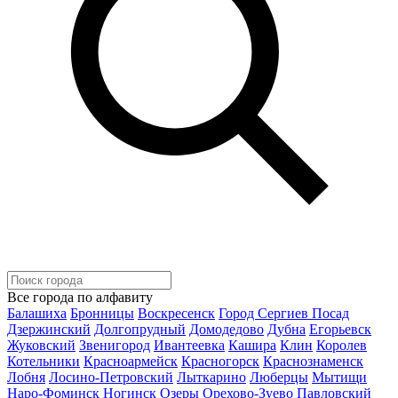
Все города по алфавиту
Балашиха
Бронницы
Воскресенск
Город Сергиев Посад
Дзержинский
Долгопрудный
Домодедово
Дубна
Егорьевск
Жуковский
Звенигород
Ивантеевка
Кашира
Клин
Королев
Котельники
Красноармейск
Красногорск
Краснознаменск
Лобня
Лосино-Петровский
Лыткарино
Люберцы
Мытищи
Наро-Фоминск
Ногинск
Озеры
Орехово-Зуево
Павловский