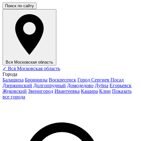
Поиск по сайту
Вся Московская область
✓
Вся Московская область
Города
Балашиха
Бронницы
Воскресенск
Город Сергиев Посад
Дзержинский
Долгопрудный
Домодедово
Дубна
Егорьевск
Жуковский
Звенигород
Ивантеевка
Кашира
Клин
Показать
все города