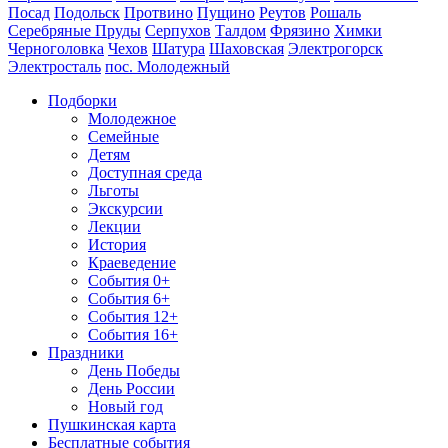
Посад
Подольск
Протвино
Пущино
Реутов
Рошаль
Серебряные Пруды
Серпухов
Талдом
Фрязино
Химки
Черноголовка
Чехов
Шатура
Шаховская
Электрогорск
Электросталь
пос. Молодежный
Подборки
Молодежное
Семейные
Детям
Доступная среда
Льготы
Экскурсии
Лекции
История
Краеведение
События 0+
События 6+
События 12+
События 16+
Праздники
День Победы
День России
Новый год
Пушкинская карта
Бесплатные события