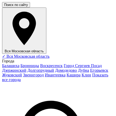
Поиск по сайту
Вся Московская область
✓
Вся Московская область
Города
Балашиха
Бронницы
Воскресенск
Город Сергиев Посад
Дзержинский
Долгопрудный
Домодедово
Дубна
Егорьевск
Жуковский
Звенигород
Ивантеевка
Кашира
Клин
Показать
все города