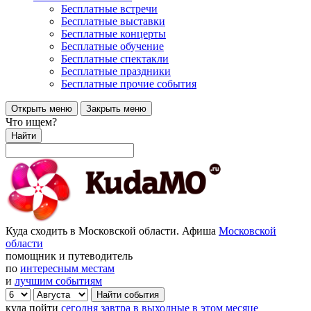
Бесплатные встречи
Бесплатные выставки
Бесплатные концерты
Бесплатные обучение
Бесплатные спектакли
Бесплатные праздники
Бесплатные прочие события
Открыть меню
Закрыть меню
Что ищем?
Найти
Куда сходить в Московской области. Афиша
Московской
области
помощник и путеводитель
по
интересным местам
и
лучшим событиям
куда пойти
сегодня
завтра
в выходные
в этом месяце