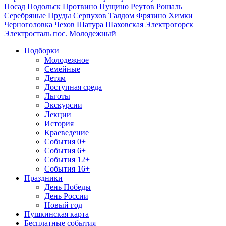
Посад
Подольск
Протвино
Пущино
Реутов
Рошаль
Серебряные Пруды
Серпухов
Талдом
Фрязино
Химки
Черноголовка
Чехов
Шатура
Шаховская
Электрогорск
Электросталь
пос. Молодежный
Подборки
Молодежное
Семейные
Детям
Доступная среда
Льготы
Экскурсии
Лекции
История
Краеведение
События 0+
События 6+
События 12+
События 16+
Праздники
День Победы
День России
Новый год
Пушкинская карта
Бесплатные события