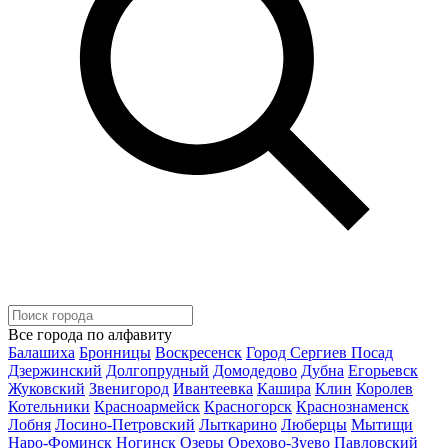
Все города по алфавиту
Балашиха
Бронницы
Воскресенск
Город Сергиев Посад
Дзержинский
Долгопрудный
Домодедово
Дубна
Егорьевск
Жуковский
Звенигород
Ивантеевка
Кашира
Клин
Королев
Котельники
Красноармейск
Красногорск
Краснознаменск
Лобня
Лосино-Петровский
Лыткарино
Люберцы
Мытищи
Наро-Фоминск
Ногинск
Озеры
Орехово-Зуево
Павловский