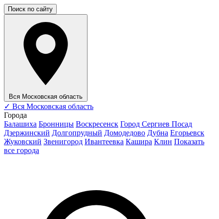
Поиск по сайту
Вся Московская область
✓
Вся Московская область
Города
Балашиха
Бронницы
Воскресенск
Город Сергиев Посад
Дзержинский
Долгопрудный
Домодедово
Дубна
Егорьевск
Жуковский
Звенигород
Ивантеевка
Кашира
Клин
Показать
все города