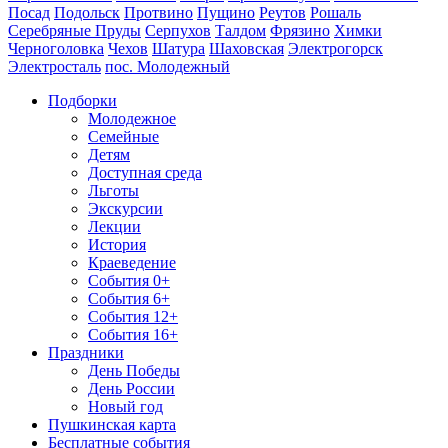
Посад
Подольск
Протвино
Пущино
Реутов
Рошаль
Серебряные Пруды
Серпухов
Талдом
Фрязино
Химки
Черноголовка
Чехов
Шатура
Шаховская
Электрогорск
Электросталь
пос. Молодежный
Подборки
Молодежное
Семейные
Детям
Доступная среда
Льготы
Экскурсии
Лекции
История
Краеведение
События 0+
События 6+
События 12+
События 16+
Праздники
День Победы
День России
Новый год
Пушкинская карта
Бесплатные события