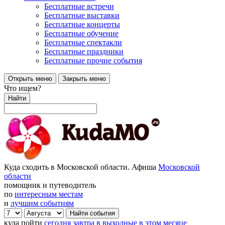
Бесплатные встречи
Бесплатные выставки
Бесплатные концерты
Бесплатные обучение
Бесплатные спектакли
Бесплатные праздники
Бесплатные прочие события
Открыть меню
Закрыть меню
Что ищем?
Найти
Куда сходить в Московской области. Афиша
Московской
области
помощник и путеводитель
по
интересным местам
и
лучшим событиям
куда пойти
сегодня
завтра
в выходные
в этом месяце