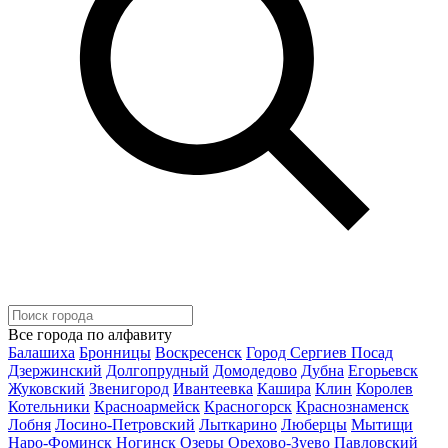
Все города по алфавиту
Балашиха
Бронницы
Воскресенск
Город Сергиев Посад
Дзержинский
Долгопрудный
Домодедово
Дубна
Егорьевск
Жуковский
Звенигород
Ивантеевка
Кашира
Клин
Королев
Котельники
Красноармейск
Красногорск
Краснознаменск
Лобня
Лосино-Петровский
Лыткарино
Люберцы
Мытищи
Наро-Фоминск
Ногинск
Озеры
Орехово-Зуево
Павловский