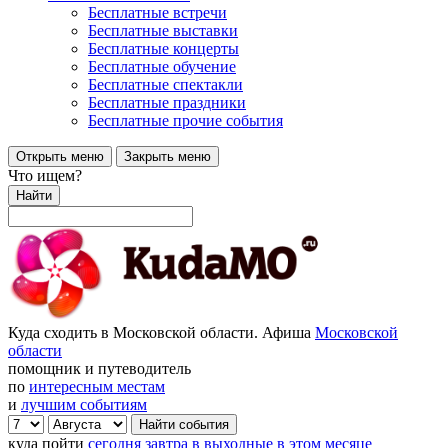
Бесплатные встречи
Бесплатные выставки
Бесплатные концерты
Бесплатные обучение
Бесплатные спектакли
Бесплатные праздники
Бесплатные прочие события
Открыть меню
Закрыть меню
Что ищем?
Найти
Куда сходить в Московской области. Афиша
Московской
области
помощник и путеводитель
по
интересным местам
и
лучшим событиям
куда пойти
сегодня
завтра
в выходные
в этом месяце