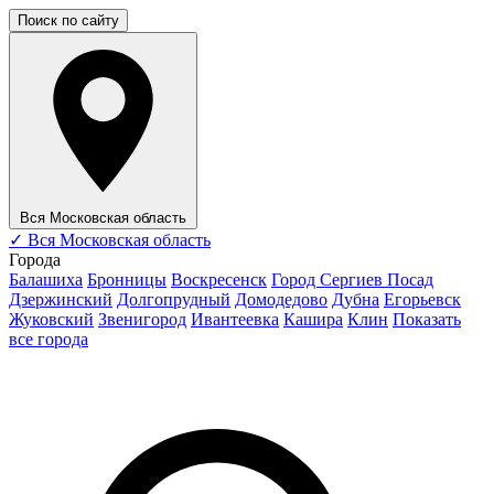
Поиск по сайту
Вся Московская область
✓
Вся Московская область
Города
Балашиха
Бронницы
Воскресенск
Город Сергиев Посад
Дзержинский
Долгопрудный
Домодедово
Дубна
Егорьевск
Жуковский
Звенигород
Ивантеевка
Кашира
Клин
Показать
все города