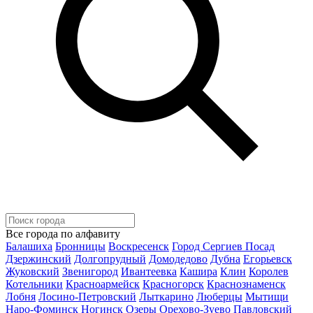
Все города по алфавиту
Балашиха
Бронницы
Воскресенск
Город Сергиев Посад
Дзержинский
Долгопрудный
Домодедово
Дубна
Егорьевск
Жуковский
Звенигород
Ивантеевка
Кашира
Клин
Королев
Котельники
Красноармейск
Красногорск
Краснознаменск
Лобня
Лосино-Петровский
Лыткарино
Люберцы
Мытищи
Наро-Фоминск
Ногинск
Озеры
Орехово-Зуево
Павловский