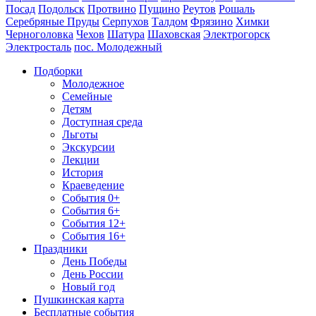
Посад
Подольск
Протвино
Пущино
Реутов
Рошаль
Серебряные Пруды
Серпухов
Талдом
Фрязино
Химки
Черноголовка
Чехов
Шатура
Шаховская
Электрогорск
Электросталь
пос. Молодежный
Подборки
Молодежное
Семейные
Детям
Доступная среда
Льготы
Экскурсии
Лекции
История
Краеведение
События 0+
События 6+
События 12+
События 16+
Праздники
День Победы
День России
Новый год
Пушкинская карта
Бесплатные события