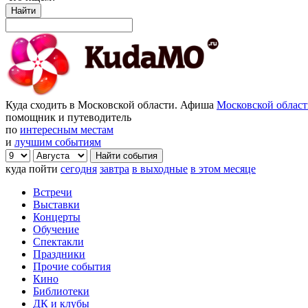
Найти
Куда сходить в Московской области. Афиша
Московской облас
помощник и путеводитель
по
интересным местам
и
лучшим событиям
куда пойти
сегодня
завтра
в выходные
в этом месяце
Встречи
Выставки
Концерты
Обучение
Спектакли
Праздники
Прочие события
Кино
Библиотеки
ДК и клубы