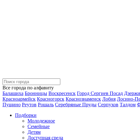
Все города по алфавиту
Балашиха
Бронницы
Воскресенск
Город Сергиев Посад
Дзерж
Красноармейск
Красногорск
Краснознаменск
Лобня
Лосино-П
Пущино
Реутов
Рошаль
Серебряные Пруды
Серпухов
Талдом
Ф
Подборки
Молодежное
Семейные
Детям
Доступная среда