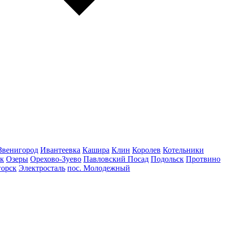
Звенигород
Ивантеевка
Кашира
Клин
Королев
Котельники
к
Озеры
Орехово-Зуево
Павловский Посад
Подольск
Протвино
горск
Электросталь
пос. Молодежный