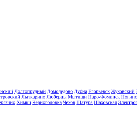
инский
Долгопрудный
Домодедово
Дубна
Егорьевск
Жуковский
етровский
Лыткарино
Люберцы
Мытищи
Наро-Фоминск
Ногинс
рязино
Химки
Черноголовка
Чехов
Шатура
Шаховская
Электро