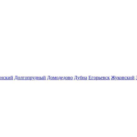
инский
Долгопрудный
Домодедово
Дубна
Егорьевск
Жуковский