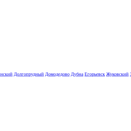
инский
Долгопрудный
Домодедово
Дубна
Егорьевск
Жуковский