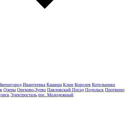
Звенигород
Ивантеевка
Кашира
Клин
Королев
Котельники
к
Озеры
Орехово-Зуево
Павловский Посад
Подольск
Протвино
горск
Электросталь
пос. Молодежный