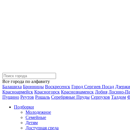
Все города по алфавиту
Балашиха
Бронницы
Воскресенск
Город Сергиев Посад
Дзерж
Красноармейск
Красногорск
Краснознаменск
Лобня
Лосино-П
Пущино
Реутов
Рошаль
Серебряные Пруды
Серпухов
Талдом
Ф
Подборки
Молодежное
Семейные
Детям
Доступная среда