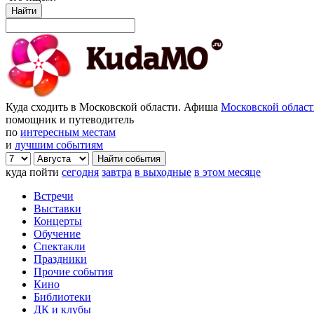
Найти
Куда сходить в Московской области. Афиша
Московской облас
помощник и путеводитель
по
интересным местам
и
лучшим событиям
куда пойти
сегодня
завтра
в выходные
в этом месяце
Встречи
Выставки
Концерты
Обучение
Спектакли
Праздники
Прочие события
Кино
Библиотеки
ДК и клубы