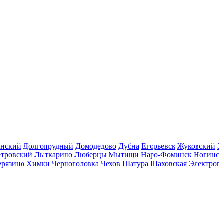
инский
Долгопрудный
Домодедово
Дубна
Егорьевск
Жуковский
етровский
Лыткарино
Люберцы
Мытищи
Наро-Фоминск
Ногинс
рязино
Химки
Черноголовка
Чехов
Шатура
Шаховская
Электро