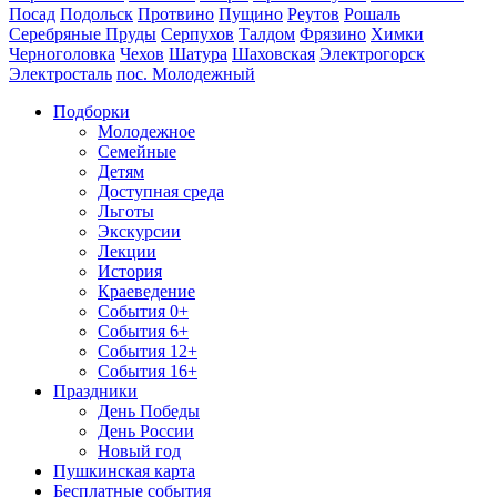
Посад
Подольск
Протвино
Пущино
Реутов
Рошаль
Серебряные Пруды
Серпухов
Талдом
Фрязино
Химки
Черноголовка
Чехов
Шатура
Шаховская
Электрогорск
Электросталь
пос. Молодежный
Подборки
Молодежное
Семейные
Детям
Доступная среда
Льготы
Экскурсии
Лекции
История
Краеведение
События 0+
События 6+
События 12+
События 16+
Праздники
День Победы
День России
Новый год
Пушкинская карта
Бесплатные события