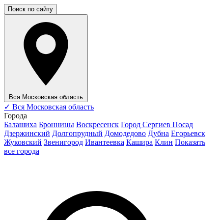
Поиск по сайту
Вся Московская область
✓
Вся Московская область
Города
Балашиха
Бронницы
Воскресенск
Город Сергиев Посад
Дзержинский
Долгопрудный
Домодедово
Дубна
Егорьевск
Жуковский
Звенигород
Ивантеевка
Кашира
Клин
Показать
все города