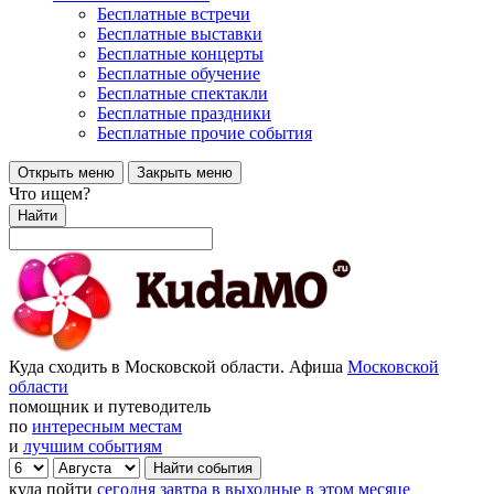
Бесплатные встречи
Бесплатные выставки
Бесплатные концерты
Бесплатные обучение
Бесплатные спектакли
Бесплатные праздники
Бесплатные прочие события
Открыть меню
Закрыть меню
Что ищем?
Найти
Куда сходить в Московской области. Афиша
Московской
области
помощник и путеводитель
по
интересным местам
и
лучшим событиям
куда пойти
сегодня
завтра
в выходные
в этом месяце