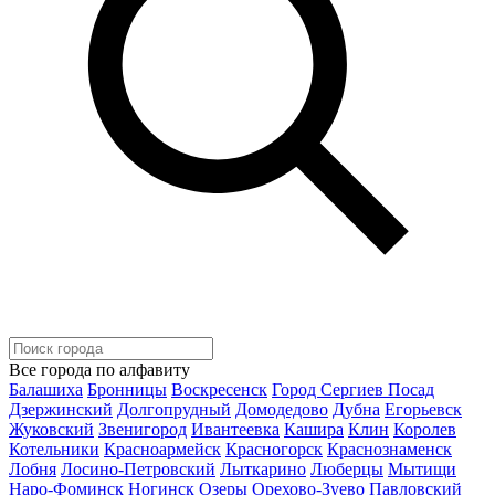
Все города по алфавиту
Балашиха
Бронницы
Воскресенск
Город Сергиев Посад
Дзержинский
Долгопрудный
Домодедово
Дубна
Егорьевск
Жуковский
Звенигород
Ивантеевка
Кашира
Клин
Королев
Котельники
Красноармейск
Красногорск
Краснознаменск
Лобня
Лосино-Петровский
Лыткарино
Люберцы
Мытищи
Наро-Фоминск
Ногинск
Озеры
Орехово-Зуево
Павловский