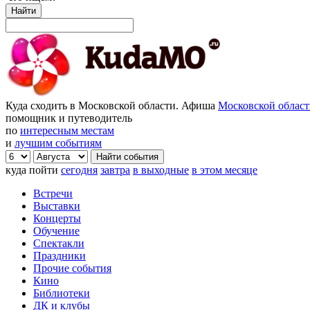
Найти
Куда сходить в Московской области. Афиша
Московской облас
помощник и путеводитель
по
интересным местам
и
лучшим событиям
куда пойти
сегодня
завтра
в выходные
в этом месяце
Встречи
Выставки
Концерты
Обучение
Спектакли
Праздники
Прочие события
Кино
Библиотеки
ДК и клубы