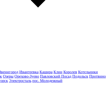
Звенигород
Ивантеевка
Кашира
Клин
Королев
Котельники
к
Озеры
Орехово-Зуево
Павловский Посад
Подольск
Протвино
горск
Электросталь
пос. Молодежный