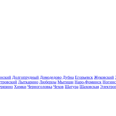
инский
Долгопрудный
Домодедово
Дубна
Егорьевск
Жуковский
етровский
Лыткарино
Люберцы
Мытищи
Наро-Фоминск
Ногинс
рязино
Химки
Черноголовка
Чехов
Шатура
Шаховская
Электро