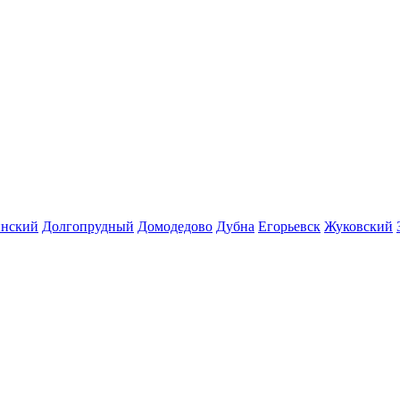
инский
Долгопрудный
Домодедово
Дубна
Егорьевск
Жуковский