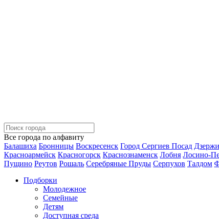
Все города по алфавиту
Балашиха
Бронницы
Воскресенск
Город Сергиев Посад
Дзерж
Красноармейск
Красногорск
Краснознаменск
Лобня
Лосино-П
Пущино
Реутов
Рошаль
Серебряные Пруды
Серпухов
Талдом
Ф
Подборки
Молодежное
Семейные
Детям
Доступная среда