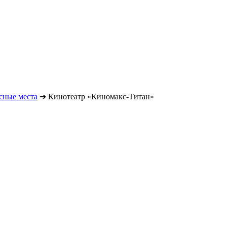
сные места
➔
Кинотеатр «Киномакс-Титан»