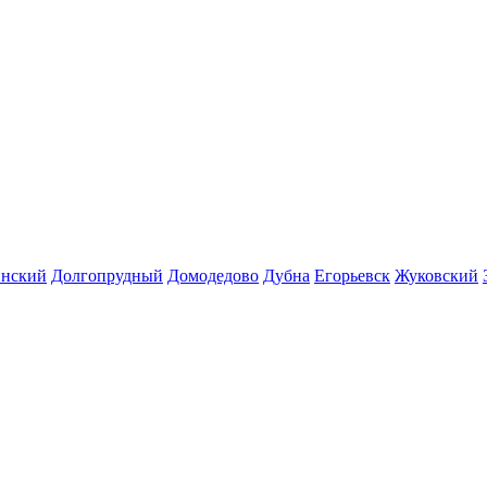
инский
Долгопрудный
Домодедово
Дубна
Егорьевск
Жуковский