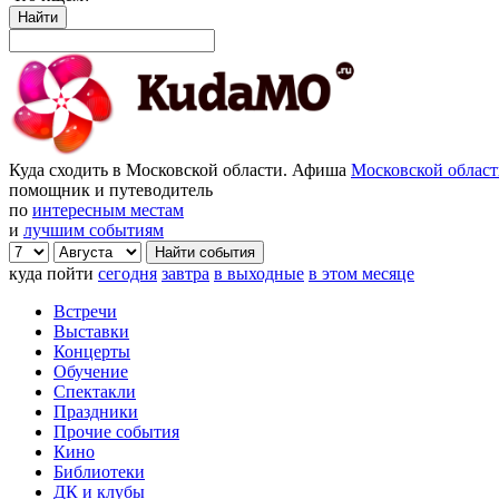
Найти
Куда сходить в Московской области. Афиша
Московской облас
помощник и путеводитель
по
интересным местам
и
лучшим событиям
куда пойти
сегодня
завтра
в выходные
в этом месяце
Встречи
Выставки
Концерты
Обучение
Спектакли
Праздники
Прочие события
Кино
Библиотеки
ДК и клубы