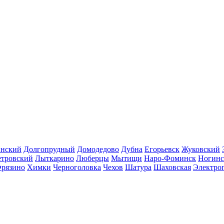
инский
Долгопрудный
Домодедово
Дубна
Егорьевск
Жуковский
етровский
Лыткарино
Люберцы
Мытищи
Наро-Фоминск
Ногинс
рязино
Химки
Черноголовка
Чехов
Шатура
Шаховская
Электро