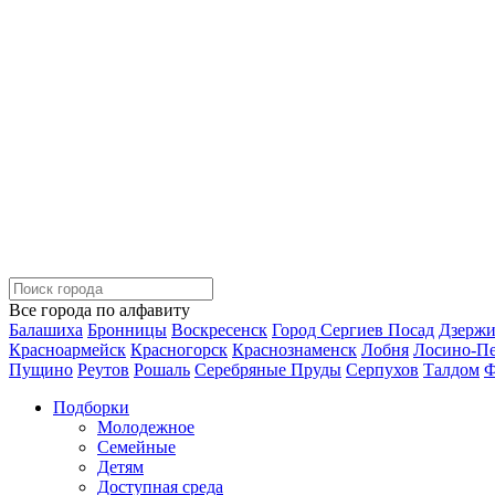
Все города по алфавиту
Балашиха
Бронницы
Воскресенск
Город Сергиев Посад
Дзерж
Красноармейск
Красногорск
Краснознаменск
Лобня
Лосино-П
Пущино
Реутов
Рошаль
Серебряные Пруды
Серпухов
Талдом
Ф
Подборки
Молодежное
Семейные
Детям
Доступная среда