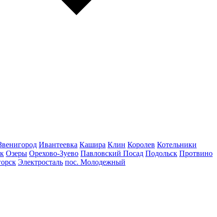
Звенигород
Ивантеевка
Кашира
Клин
Королев
Котельники
к
Озеры
Орехово-Зуево
Павловский Посад
Подольск
Протвино
горск
Электросталь
пос. Молодежный