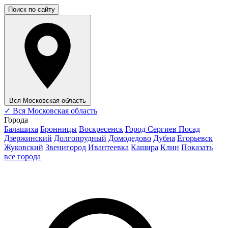
Поиск по сайту
Вся Московская область
✓
Вся Московская область
Города
Балашиха
Бронницы
Воскресенск
Город Сергиев Посад
Дзержинский
Долгопрудный
Домодедово
Дубна
Егорьевск
Жуковский
Звенигород
Ивантеевка
Кашира
Клин
Показать
все города