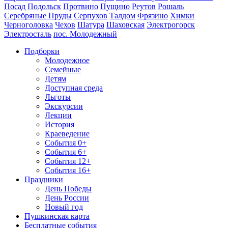
Посад
Подольск
Протвино
Пущино
Реутов
Рошаль
Серебряные Пруды
Серпухов
Талдом
Фрязино
Химки
Черноголовка
Чехов
Шатура
Шаховская
Электрогорск
Электросталь
пос. Молодежный
Подборки
Молодежное
Семейные
Детям
Доступная среда
Льготы
Экскурсии
Лекции
История
Краеведение
События 0+
События 6+
События 12+
События 16+
Праздники
День Победы
День России
Новый год
Пушкинская карта
Бесплатные события