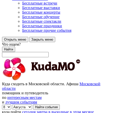
Бесплатные встречи
Бесплатные выставки
Бесплатные концерты
Бесплатные обучение
Бесплатные спектакли
Бесплатные праздники
Бесплатные прочие события
Открыть меню
Закрыть меню
Что ищем?
Найти
Куда сходить в Московской области. Афиша
Московской
области
помощник и путеводитель
по
интересным местам
и
лучшим событиям
куда пойти
сегодня
завтра
в выходные
в этом месяце