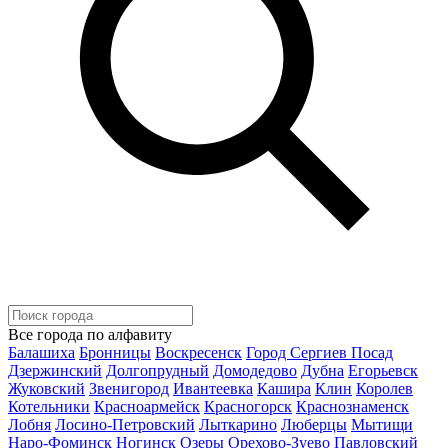
Все города по алфавиту
Балашиха
Бронницы
Воскресенск
Город Сергиев Посад
Дзержинский
Долгопрудный
Домодедово
Дубна
Егорьевск
Жуковский
Звенигород
Ивантеевка
Кашира
Клин
Королев
Котельники
Красноармейск
Красногорск
Краснознаменск
Лобня
Лосино-Петровский
Лыткарино
Люберцы
Мытищи
Наро-Фоминск
Ногинск
Озеры
Орехово-Зуево
Павловский