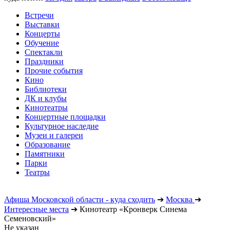
Встречи
Выставки
Концерты
Обучение
Спектакли
Праздники
Прочие события
Кино
Библиотеки
ДК и клубы
Кинотеатры
Концертные площадки
Культурное наследие
Музеи и галереи
Образование
Памятники
Парки
Театры
Афиша Московской области - куда сходить
➔
Москва
➔
Интересные места
➔
Кинотеатр «Кронверк Синема
Семеновский»
Не указан