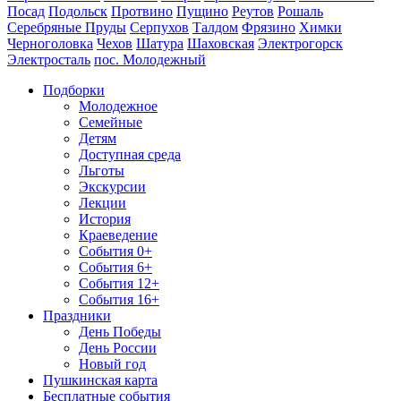
Посад
Подольск
Протвино
Пущино
Реутов
Рошаль
Серебряные Пруды
Серпухов
Талдом
Фрязино
Химки
Черноголовка
Чехов
Шатура
Шаховская
Электрогорск
Электросталь
пос. Молодежный
Подборки
Молодежное
Семейные
Детям
Доступная среда
Льготы
Экскурсии
Лекции
История
Краеведение
События 0+
События 6+
События 12+
События 16+
Праздники
День Победы
День России
Новый год
Пушкинская карта
Бесплатные события