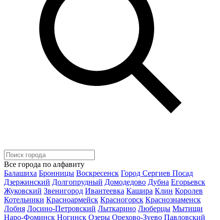
Все города по алфавиту
Балашиха
Бронницы
Воскресенск
Город Сергиев Посад
Дзержинский
Долгопрудный
Домодедово
Дубна
Егорьевск
Жуковский
Звенигород
Ивантеевка
Кашира
Клин
Королев
Котельники
Красноармейск
Красногорск
Краснознаменск
Лобня
Лосино-Петровский
Лыткарино
Люберцы
Мытищи
Наро-Фоминск
Ногинск
Озеры
Орехово-Зуево
Павловский