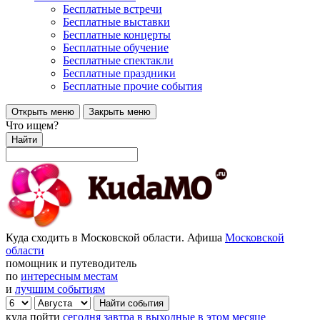
Бесплатные встречи
Бесплатные выставки
Бесплатные концерты
Бесплатные обучение
Бесплатные спектакли
Бесплатные праздники
Бесплатные прочие события
Открыть меню
Закрыть меню
Что ищем?
Найти
Куда сходить в Московской области. Афиша
Московской
области
помощник и путеводитель
по
интересным местам
и
лучшим событиям
куда пойти
сегодня
завтра
в выходные
в этом месяце