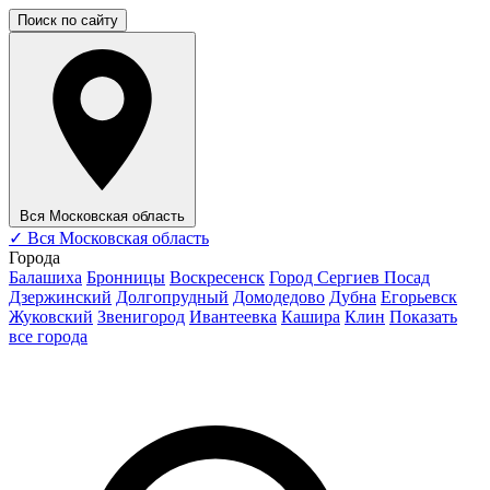
Поиск по сайту
Вся Московская область
✓
Вся Московская область
Города
Балашиха
Бронницы
Воскресенск
Город Сергиев Посад
Дзержинский
Долгопрудный
Домодедово
Дубна
Егорьевск
Жуковский
Звенигород
Ивантеевка
Кашира
Клин
Показать
все города