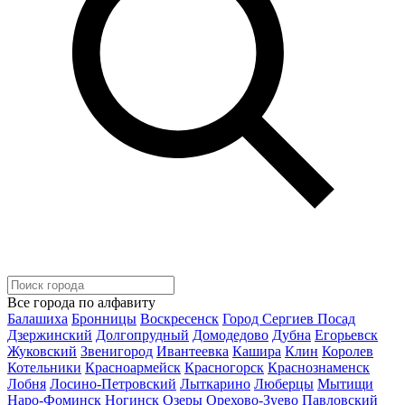
Все города по алфавиту
Балашиха
Бронницы
Воскресенск
Город Сергиев Посад
Дзержинский
Долгопрудный
Домодедово
Дубна
Егорьевск
Жуковский
Звенигород
Ивантеевка
Кашира
Клин
Королев
Котельники
Красноармейск
Красногорск
Краснознаменск
Лобня
Лосино-Петровский
Лыткарино
Люберцы
Мытищи
Наро-Фоминск
Ногинск
Озеры
Орехово-Зуево
Павловский