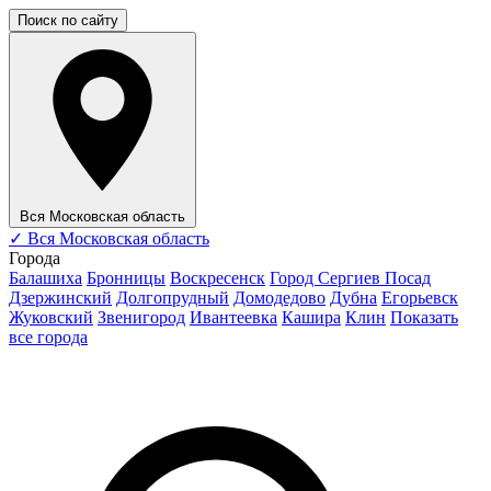
Поиск по сайту
Вся Московская область
✓
Вся Московская область
Города
Балашиха
Бронницы
Воскресенск
Город Сергиев Посад
Дзержинский
Долгопрудный
Домодедово
Дубна
Егорьевск
Жуковский
Звенигород
Ивантеевка
Кашира
Клин
Показать
все города