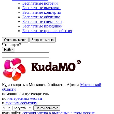
Бесплатные встречи
Бесплатные выставки
Бесплатные концерты
Бесплатные обучение
Бесплатные спектакли
Бесплатные праздники
Бесплатные прочие события
Открыть меню
Закрыть меню
Что ищем?
Найти
Куда сходить в Московской области. Афиша
Московской
области
помощник и путеводитель
по
интересным местам
и
лучшим событиям
куда пойти
сегодня
завтра
в выходные
в этом месяце