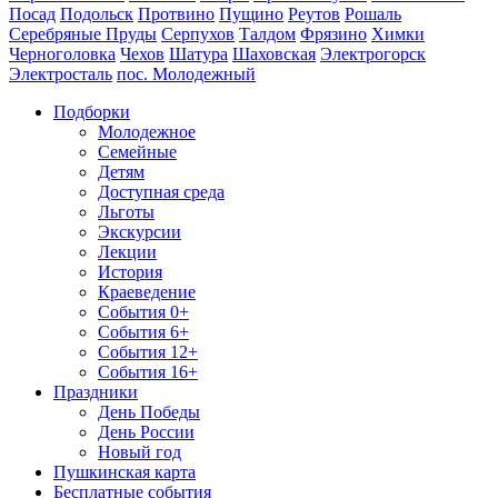
Посад
Подольск
Протвино
Пущино
Реутов
Рошаль
Серебряные Пруды
Серпухов
Талдом
Фрязино
Химки
Черноголовка
Чехов
Шатура
Шаховская
Электрогорск
Электросталь
пос. Молодежный
Подборки
Молодежное
Семейные
Детям
Доступная среда
Льготы
Экскурсии
Лекции
История
Краеведение
События 0+
События 6+
События 12+
События 16+
Праздники
День Победы
День России
Новый год
Пушкинская карта
Бесплатные события