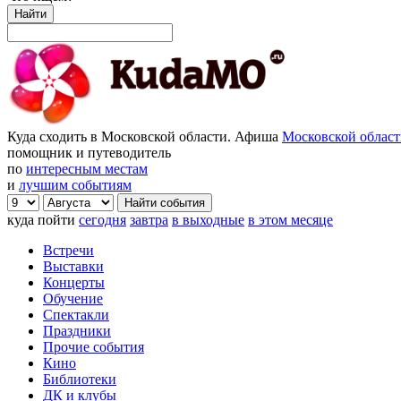
Найти
Куда сходить в Московской области. Афиша
Московской облас
помощник и путеводитель
по
интересным местам
и
лучшим событиям
куда пойти
сегодня
завтра
в выходные
в этом месяце
Встречи
Выставки
Концерты
Обучение
Спектакли
Праздники
Прочие события
Кино
Библиотеки
ДК и клубы