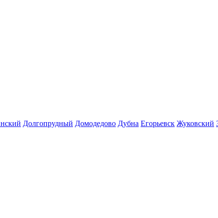
инский
Долгопрудный
Домодедово
Дубна
Егорьевск
Жуковский