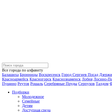
Все города по алфавиту
Балашиха
Бронницы
Воскресенск
Город Сергиев Посад
Дзерж
Красноармейск
Красногорск
Краснознаменск
Лобня
Лосино-П
Пущино
Реутов
Рошаль
Серебряные Пруды
Серпухов
Талдом
Ф
Подборки
Молодежное
Семейные
Детям
Доступная среда