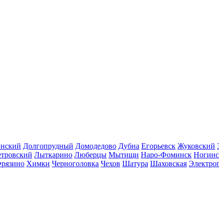
инский
Долгопрудный
Домодедово
Дубна
Егорьевск
Жуковский
етровский
Лыткарино
Люберцы
Мытищи
Наро-Фоминск
Ногинс
рязино
Химки
Черноголовка
Чехов
Шатура
Шаховская
Электро