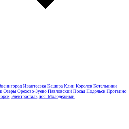
Звенигород
Ивантеевка
Кашира
Клин
Королев
Котельники
к
Озеры
Орехово-Зуево
Павловский Посад
Подольск
Протвино
горск
Электросталь
пос. Молодежный