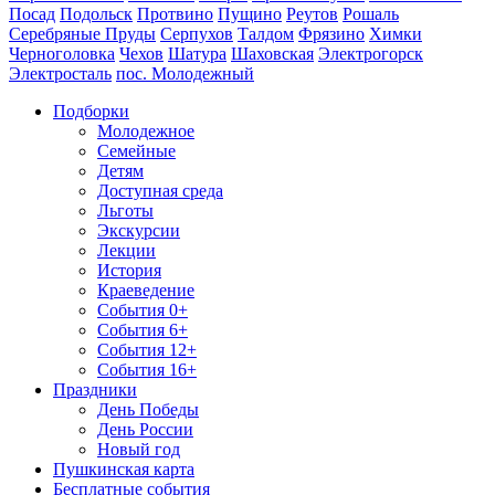
Посад
Подольск
Протвино
Пущино
Реутов
Рошаль
Серебряные Пруды
Серпухов
Талдом
Фрязино
Химки
Черноголовка
Чехов
Шатура
Шаховская
Электрогорск
Электросталь
пос. Молодежный
Подборки
Молодежное
Семейные
Детям
Доступная среда
Льготы
Экскурсии
Лекции
История
Краеведение
События 0+
События 6+
События 12+
События 16+
Праздники
День Победы
День России
Новый год
Пушкинская карта
Бесплатные события