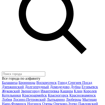
Все города по алфавиту
Балашиха
Бронницы
Воскресенск
Город Сергиев Посад
Дзержинский
Долгопрудный
Домодедово
Дубна
Егорьевск
Жуковский
Звенигород
Ивантеевка
Кашира
Клин
Королев
Котельники
Красноармейск
Красногорск
Краснознаменск
Лобня
Лосино-Петровский
Лыткарино
Люберцы
Мытищи
Наро-Фоминск
Ногинск
Озеры
Орехово-Зуево
Павловский