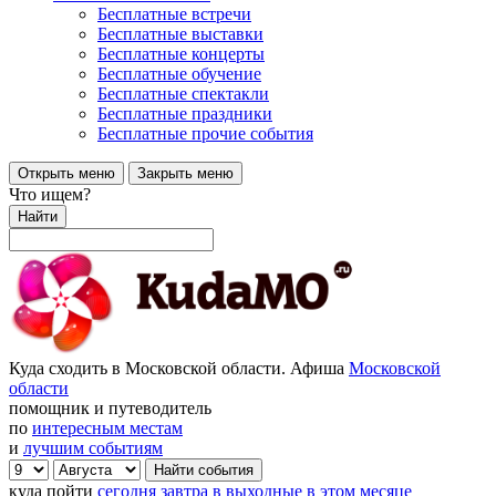
Бесплатные встречи
Бесплатные выставки
Бесплатные концерты
Бесплатные обучение
Бесплатные спектакли
Бесплатные праздники
Бесплатные прочие события
Открыть меню
Закрыть меню
Что ищем?
Найти
Куда сходить в Московской области. Афиша
Московской
области
помощник и путеводитель
по
интересным местам
и
лучшим событиям
куда пойти
сегодня
завтра
в выходные
в этом месяце