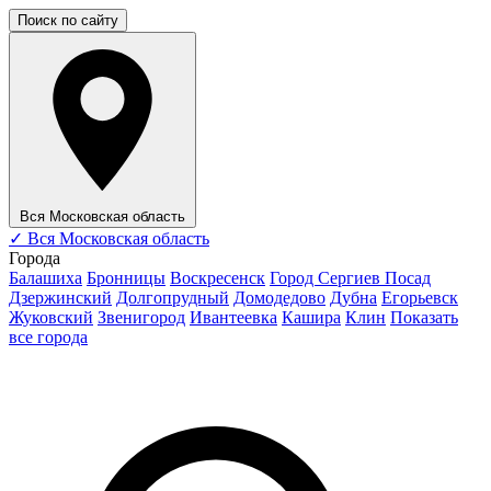
Поиск по сайту
Вся Московская область
✓
Вся Московская область
Города
Балашиха
Бронницы
Воскресенск
Город Сергиев Посад
Дзержинский
Долгопрудный
Домодедово
Дубна
Егорьевск
Жуковский
Звенигород
Ивантеевка
Кашира
Клин
Показать
все города