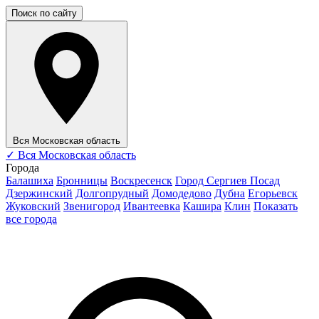
Поиск по сайту
Вся Московская область
✓
Вся Московская область
Города
Балашиха
Бронницы
Воскресенск
Город Сергиев Посад
Дзержинский
Долгопрудный
Домодедово
Дубна
Егорьевск
Жуковский
Звенигород
Ивантеевка
Кашира
Клин
Показать
все города