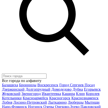
Все города по алфавиту
Балашиха
Бронницы
Воскресенск
Город Сергиев Посад
Дзержинский
Долгопрудный
Домодедово
Дубна
Егорьевск
Жуковский
Звенигород
Ивантеевка
Кашира
Клин
Королев
Котельники
Красноармейск
Красногорск
Краснознаменск
Лобня
Лосино-Петровский
Лыткарино
Люберцы
Мытищи
Наро-Фоминск
Ногинск
Озеры
Орехово-Зуево
Павловский