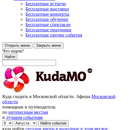
Бесплатные встречи
Бесплатные выставки
Бесплатные концерты
Бесплатные обучение
Бесплатные спектакли
Бесплатные праздники
Бесплатные прочие события
Открыть меню
Закрыть меню
Что ищем?
Найти
Куда сходить в Московской области. Афиша
Московской
области
помощник и путеводитель
по
интересным местам
и
лучшим событиям
куда пойти
сегодня
завтра
в выходные
в этом месяце