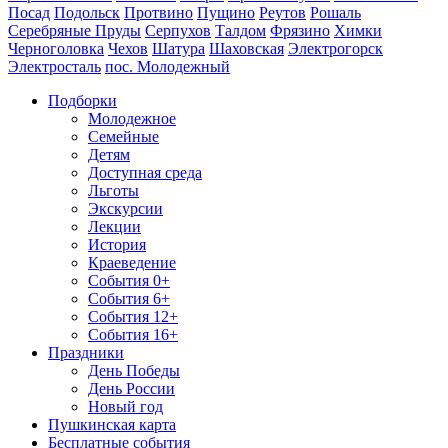
Посад
Подольск
Протвино
Пущино
Реутов
Рошаль
Серебряные Пруды
Серпухов
Талдом
Фрязино
Химки
Черноголовка
Чехов
Шатура
Шаховская
Электрогорск
Электросталь
пос. Молодежный
Подборки
Молодежное
Семейные
Детям
Доступная среда
Льготы
Экскурсии
Лекции
История
Краеведение
События 0+
События 6+
События 12+
События 16+
Праздники
День Победы
День России
Новый год
Пушкинская карта
Бесплатные события