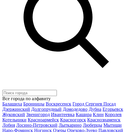
Все города по алфавиту
Балашиха
Бронницы
Воскресенск
Город Сергиев Посад
Дзержинский
Долгопрудный
Домодедово
Дубна
Егорьевск
Жуковский
Звенигород
Ивантеевка
Кашира
Клин
Королев
Котельники
Красноармейск
Красногорск
Краснознаменск
Лобня
Лосино-Петровский
Лыткарино
Люберцы
Мытищи
Наро-Фоминск
Ногинск
Озеры
Орехово-Зуево
Павловский