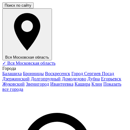
Поиск по сайту
Вся Московская область
✓
Вся Московская область
Города
Балашиха
Бронницы
Воскресенск
Город Сергиев Посад
Дзержинский
Долгопрудный
Домодедово
Дубна
Егорьевск
Жуковский
Звенигород
Ивантеевка
Кашира
Клин
Показать
все города