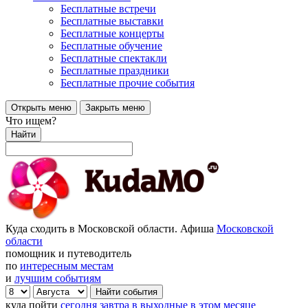
Бесплатные встречи
Бесплатные выставки
Бесплатные концерты
Бесплатные обучение
Бесплатные спектакли
Бесплатные праздники
Бесплатные прочие события
Открыть меню
Закрыть меню
Что ищем?
Найти
Куда сходить в Московской области. Афиша
Московской
области
помощник и путеводитель
по
интересным местам
и
лучшим событиям
куда пойти
сегодня
завтра
в выходные
в этом месяце