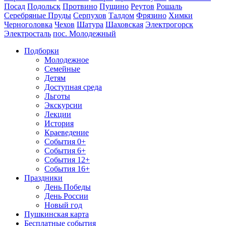
Посад
Подольск
Протвино
Пущино
Реутов
Рошаль
Серебряные Пруды
Серпухов
Талдом
Фрязино
Химки
Черноголовка
Чехов
Шатура
Шаховская
Электрогорск
Электросталь
пос. Молодежный
Подборки
Молодежное
Семейные
Детям
Доступная среда
Льготы
Экскурсии
Лекции
История
Краеведение
События 0+
События 6+
События 12+
События 16+
Праздники
День Победы
День России
Новый год
Пушкинская карта
Бесплатные события