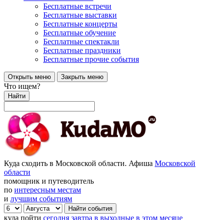
Бесплатные встречи
Бесплатные выставки
Бесплатные концерты
Бесплатные обучение
Бесплатные спектакли
Бесплатные праздники
Бесплатные прочие события
Открыть меню
Закрыть меню
Что ищем?
Найти
Куда сходить в Московской области. Афиша
Московской
области
помощник и путеводитель
по
интересным местам
и
лучшим событиям
куда пойти
сегодня
завтра
в выходные
в этом месяце