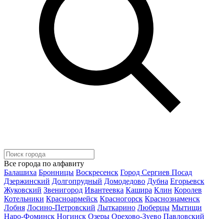
Все города по алфавиту
Балашиха
Бронницы
Воскресенск
Город Сергиев Посад
Дзержинский
Долгопрудный
Домодедово
Дубна
Егорьевск
Жуковский
Звенигород
Ивантеевка
Кашира
Клин
Королев
Котельники
Красноармейск
Красногорск
Краснознаменск
Лобня
Лосино-Петровский
Лыткарино
Люберцы
Мытищи
Наро-Фоминск
Ногинск
Озеры
Орехово-Зуево
Павловский