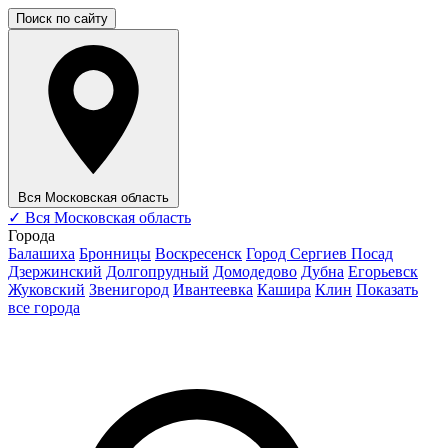
Поиск по сайту
Вся Московская область
✓
Вся Московская область
Города
Балашиха
Бронницы
Воскресенск
Город Сергиев Посад
Дзержинский
Долгопрудный
Домодедово
Дубна
Егорьевск
Жуковский
Звенигород
Ивантеевка
Кашира
Клин
Показать
все города