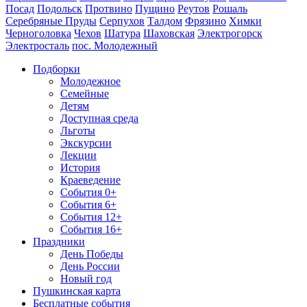
Посад
Подольск
Протвино
Пущино
Реутов
Рошаль
Серебряные Пруды
Серпухов
Талдом
Фрязино
Химки
Черноголовка
Чехов
Шатура
Шаховская
Электрогорск
Электросталь
пос. Молодежный
Подборки
Молодежное
Семейные
Детям
Доступная среда
Льготы
Экскурсии
Лекции
История
Краеведение
События 0+
События 6+
События 12+
События 16+
Праздники
День Победы
День России
Новый год
Пушкинская карта
Бесплатные события