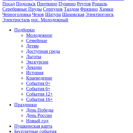
Посад
Подольск
Протвино
Пущино
Реутов
Рошаль
Серебряные Пруды
Серпухов
Талдом
Фрязино
Химки
Черноголовка
Чехов
Шатура
Шаховская
Электрогорск
Электросталь
пос. Молодежный
Подборки
Молодежное
Семейные
Детям
Доступная среда
Льготы
Экскурсии
Лекции
История
Краеведение
События 0+
События 6+
События 12+
События 16+
Праздники
День Победы
День России
Новый год
Пушкинская карта
Бесплатные события