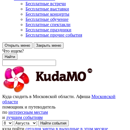
Бесплатные встречи
Бесплатные выставки
Бесплатные концерты
Бесплатные обучение
Бесплатные спектакли
Бесплатные праздники
Бесплатные прочие события
Открыть меню
Закрыть меню
Что ищем?
Найти
Куда сходить в Московской области. Афиша
Московской
области
помощник и путеводитель
по
интересным местам
и
лучшим событиям
куда пойти
сегодня
завтра
в выходные
в этом месяце