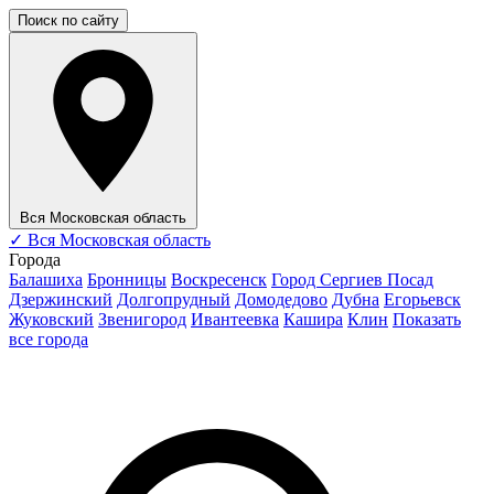
Поиск по сайту
Вся Московская область
✓
Вся Московская область
Города
Балашиха
Бронницы
Воскресенск
Город Сергиев Посад
Дзержинский
Долгопрудный
Домодедово
Дубна
Егорьевск
Жуковский
Звенигород
Ивантеевка
Кашира
Клин
Показать
все города