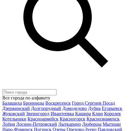
Все города по алфавиту
Балашиха
Бронницы
Воскресенск
Город Сергиев Посад
Дзержинский
Долгопрудный
Домодедово
Дубна
Егорьевск
Жуковский
Звенигород
Ивантеевка
Кашира
Клин
Королев
Котельники
Красноармейск
Красногорск
Краснознаменск
Лобня
Лосино-Петровский
Лыткарино
Люберцы
Мытищи
Наро-Фоминск
Ногинск
Озеры
Орехово-Зуево
Павловский