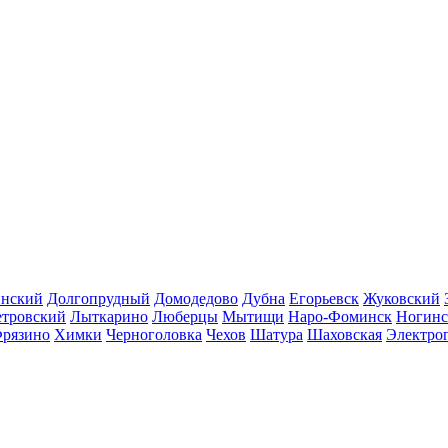
инский
Долгопрудный
Домодедово
Дубна
Егорьевск
Жуковский
етровский
Лыткарино
Люберцы
Мытищи
Наро-Фоминск
Ногинс
рязино
Химки
Черноголовка
Чехов
Шатура
Шаховская
Электро