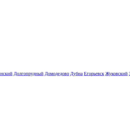
инский
Долгопрудный
Домодедово
Дубна
Егорьевск
Жуковский