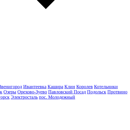
Звенигород
Ивантеевка
Кашира
Клин
Королев
Котельники
к
Озеры
Орехово-Зуево
Павловский Посад
Подольск
Протвино
горск
Электросталь
пос. Молодежный