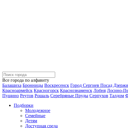
Все города по алфавиту
Балашиха
Бронницы
Воскресенск
Город Сергиев Посад
Дзерж
Красноармейск
Красногорск
Краснознаменск
Лобня
Лосино-П
Пущино
Реутов
Рошаль
Серебряные Пруды
Серпухов
Талдом
Ф
Подборки
Молодежное
Семейные
Детям
Доступная среда