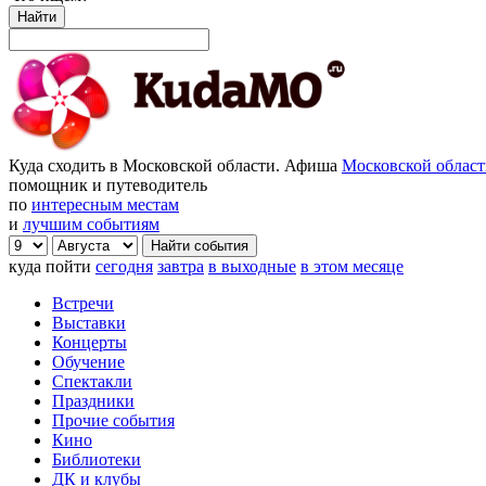
Найти
Куда сходить в Московской области. Афиша
Московской облас
помощник и путеводитель
по
интересным местам
и
лучшим событиям
куда пойти
сегодня
завтра
в выходные
в этом месяце
Встречи
Выставки
Концерты
Обучение
Спектакли
Праздники
Прочие события
Кино
Библиотеки
ДК и клубы