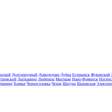
инский
Долгопрудный
Домодедово
Дубна
Егорьевск
Жуковский
етровский
Лыткарино
Люберцы
Мытищи
Наро-Фоминск
Ногинс
рязино
Химки
Черноголовка
Чехов
Шатура
Шаховская
Электро