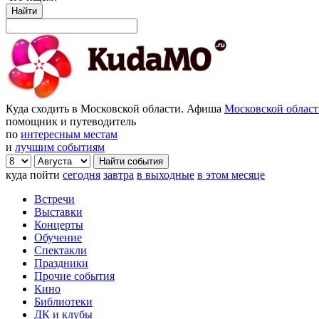
Найти
Куда сходить в Московской области. Афиша
Московской облас
помощник и путеводитель
по
интересным местам
и
лучшим событиям
куда пойти
сегодня
завтра
в выходные
в этом месяце
Встречи
Выставки
Концерты
Обучение
Спектакли
Праздники
Прочие события
Кино
Библиотеки
ДК и клубы