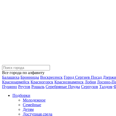
Все города по алфавиту
Балашиха
Бронницы
Воскресенск
Город Сергиев Посад
Дзерж
Красноармейск
Красногорск
Краснознаменск
Лобня
Лосино-П
Пущино
Реутов
Рошаль
Серебряные Пруды
Серпухов
Талдом
Ф
Подборки
Молодежное
Семейные
Детям
Доступная среда