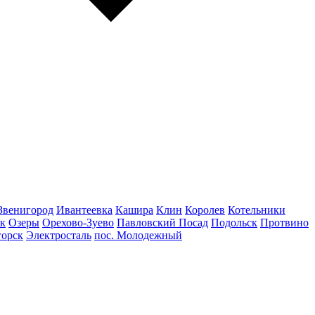
Звенигород
Ивантеевка
Кашира
Клин
Королев
Котельники
к
Озеры
Орехово-Зуево
Павловский Посад
Подольск
Протвино
горск
Электросталь
пос. Молодежный