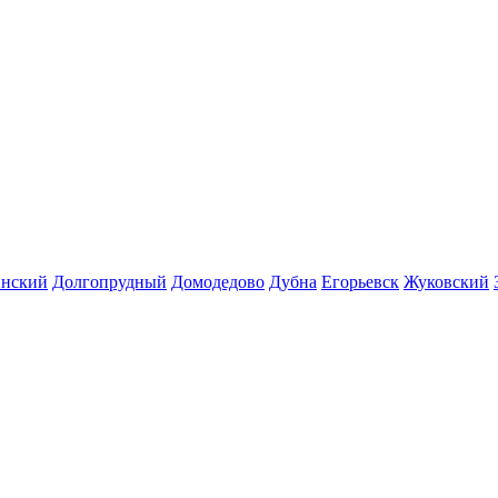
инский
Долгопрудный
Домодедово
Дубна
Егорьевск
Жуковский