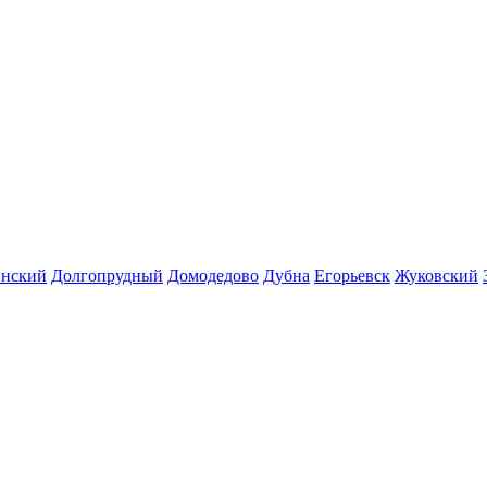
инский
Долгопрудный
Домодедово
Дубна
Егорьевск
Жуковский