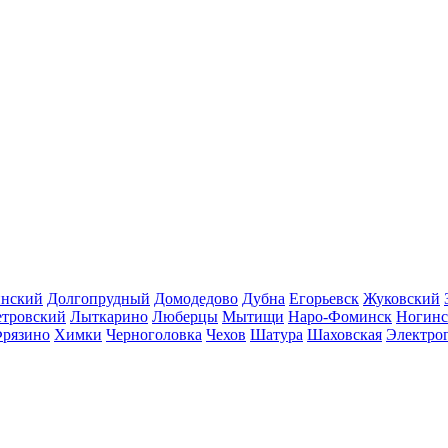
инский
Долгопрудный
Домодедово
Дубна
Егорьевск
Жуковский
етровский
Лыткарино
Люберцы
Мытищи
Наро-Фоминск
Ногинс
рязино
Химки
Черноголовка
Чехов
Шатура
Шаховская
Электро