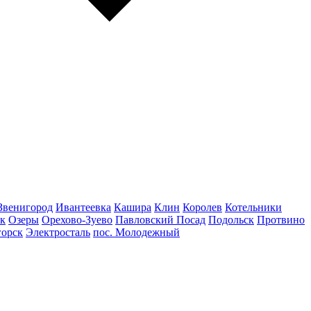
Звенигород
Ивантеевка
Кашира
Клин
Королев
Котельники
к
Озеры
Орехово-Зуево
Павловский Посад
Подольск
Протвино
горск
Электросталь
пос. Молодежный