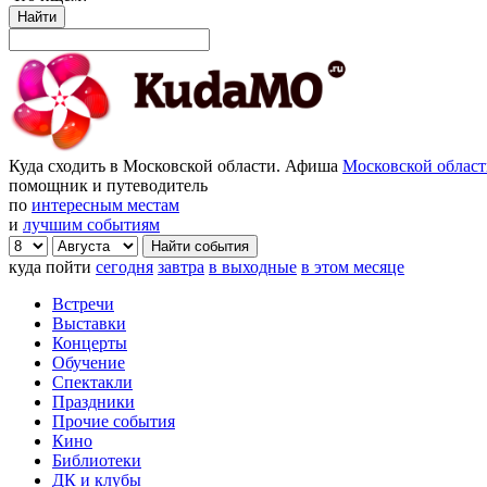
Найти
Куда сходить в Московской области. Афиша
Московской облас
помощник и путеводитель
по
интересным местам
и
лучшим событиям
куда пойти
сегодня
завтра
в выходные
в этом месяце
Встречи
Выставки
Концерты
Обучение
Спектакли
Праздники
Прочие события
Кино
Библиотеки
ДК и клубы