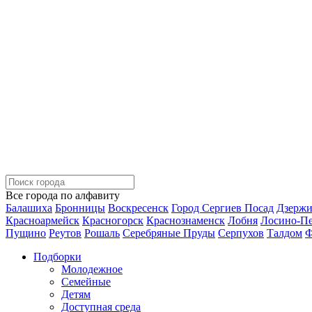
Все города по алфавиту
Балашиха
Бронницы
Воскресенск
Город Сергиев Посад
Дзерж
Красноармейск
Красногорск
Краснознаменск
Лобня
Лосино-П
Пущино
Реутов
Рошаль
Серебряные Пруды
Серпухов
Талдом
Ф
Подборки
Молодежное
Семейные
Детям
Доступная среда