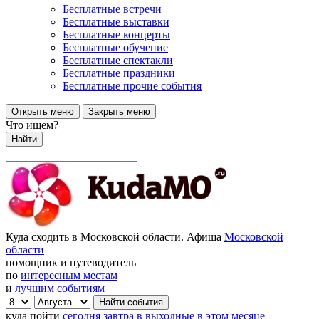
Бесплатные встречи
Бесплатные выставки
Бесплатные концерты
Бесплатные обучение
Бесплатные спектакли
Бесплатные праздники
Бесплатные прочие события
Открыть меню
Закрыть меню
Что ищем?
Найти
Куда сходить в Московской области. Афиша
Московской
области
помощник и путеводитель
по
интересным местам
и
лучшим событиям
куда пойти
сегодня
завтра
в выходные
в этом месяце