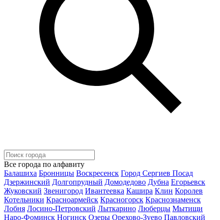
Все города по алфавиту
Балашиха
Бронницы
Воскресенск
Город Сергиев Посад
Дзержинский
Долгопрудный
Домодедово
Дубна
Егорьевск
Жуковский
Звенигород
Ивантеевка
Кашира
Клин
Королев
Котельники
Красноармейск
Красногорск
Краснознаменск
Лобня
Лосино-Петровский
Лыткарино
Люберцы
Мытищи
Наро-Фоминск
Ногинск
Озеры
Орехово-Зуево
Павловский