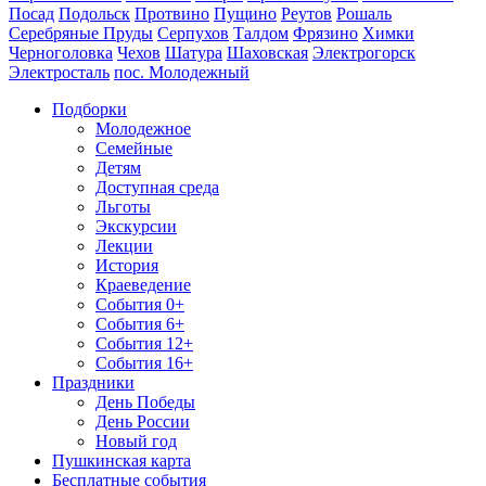
Посад
Подольск
Протвино
Пущино
Реутов
Рошаль
Серебряные Пруды
Серпухов
Талдом
Фрязино
Химки
Черноголовка
Чехов
Шатура
Шаховская
Электрогорск
Электросталь
пос. Молодежный
Подборки
Молодежное
Семейные
Детям
Доступная среда
Льготы
Экскурсии
Лекции
История
Краеведение
События 0+
События 6+
События 12+
События 16+
Праздники
День Победы
День России
Новый год
Пушкинская карта
Бесплатные события