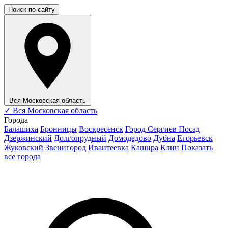
Поиск по сайту
Вся Московская область
✓
Вся Московская область
Города
Балашиха
Бронницы
Воскресенск
Город Сергиев Посад
Дзержинский
Долгопрудный
Домодедово
Дубна
Егорьевск
Жуковский
Звенигород
Ивантеевка
Кашира
Клин
Показать
все города