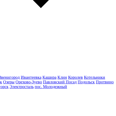
Звенигород
Ивантеевка
Кашира
Клин
Королев
Котельники
к
Озеры
Орехово-Зуево
Павловский Посад
Подольск
Протвино
горск
Электросталь
пос. Молодежный