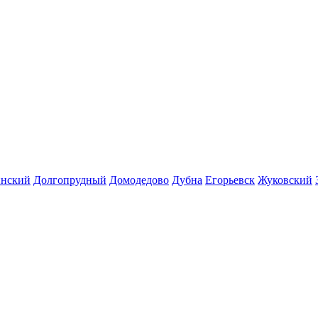
инский
Долгопрудный
Домодедово
Дубна
Егорьевск
Жуковский