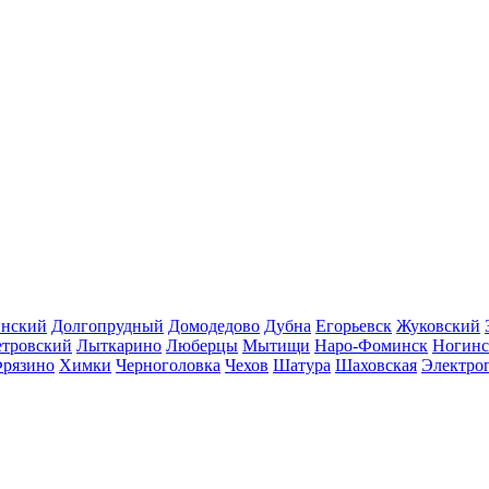
инский
Долгопрудный
Домодедово
Дубна
Егорьевск
Жуковский
етровский
Лыткарино
Люберцы
Мытищи
Наро-Фоминск
Ногинс
рязино
Химки
Черноголовка
Чехов
Шатура
Шаховская
Электро