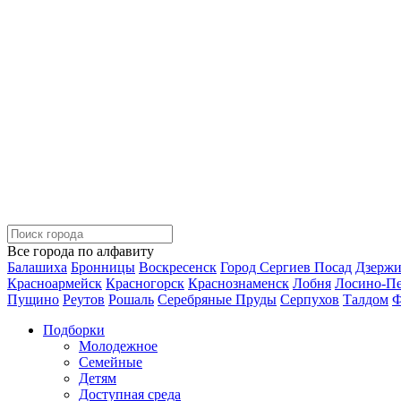
Все города по алфавиту
Балашиха
Бронницы
Воскресенск
Город Сергиев Посад
Дзерж
Красноармейск
Красногорск
Краснознаменск
Лобня
Лосино-П
Пущино
Реутов
Рошаль
Серебряные Пруды
Серпухов
Талдом
Ф
Подборки
Молодежное
Семейные
Детям
Доступная среда