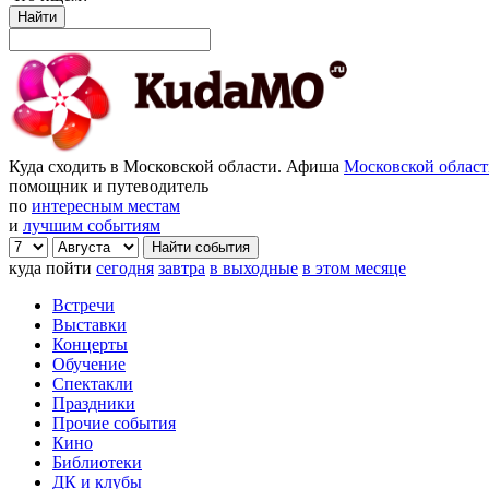
Найти
Куда сходить в Московской области. Афиша
Московской облас
помощник и путеводитель
по
интересным местам
и
лучшим событиям
куда пойти
сегодня
завтра
в выходные
в этом месяце
Встречи
Выставки
Концерты
Обучение
Спектакли
Праздники
Прочие события
Кино
Библиотеки
ДК и клубы