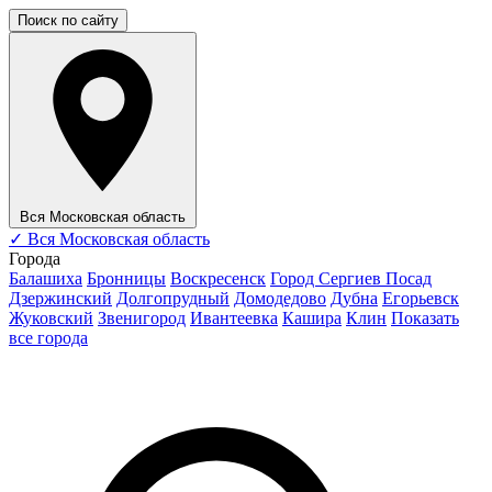
Поиск по сайту
Вся Московская область
✓
Вся Московская область
Города
Балашиха
Бронницы
Воскресенск
Город Сергиев Посад
Дзержинский
Долгопрудный
Домодедово
Дубна
Егорьевск
Жуковский
Звенигород
Ивантеевка
Кашира
Клин
Показать
все города