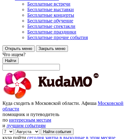
Бесплатные встречи
Бесплатные выставки
Бесплатные концерты
Бесплатные обучение
Бесплатные спектакли
Бесплатные праздники
Бесплатные прочие события
Открыть меню
Закрыть меню
Что ищем?
Найти
Куда сходить в Московской области. Афиша
Московской
области
помощник и путеводитель
по
интересным местам
и
лучшим событиям
куда пойти
сегодня
завтра
в выходные
в этом месяце