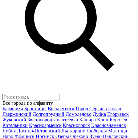
Все города по алфавиту
Балашиха
Бронницы
Воскресенск
Город Сергиев Посад
Дзержинский
Долгопрудный
Домодедово
Дубна
Егорьевск
Жуковский
Звенигород
Ивантеевка
Кашира
Клин
Королев
Котельники
Красноармейск
Красногорск
Краснознаменск
Лобня
Лосино-Петровский
Лыткарино
Люберцы
Мытищи
Наро-Фоминск
Ногинск
Озеры
Орехово-Зуево
Павловский