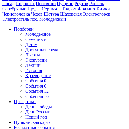
Посад
Подольск
Протвино
Пущино
Реутов
Рошаль
Серебряные Пруды
Серпухов
Талдом
Фрязино
Химки
Черноголовка
Чехов
Шатура
Шаховская
Электрогорск
Электросталь
пос. Молодежный
Подборки
Молодежное
Семейные
Детям
Доступная среда
Льготы
Экскурсии
Лекции
История
Краеведение
События 0+
События 6+
События 12+
События 16+
Праздники
День Победы
День России
Новый год
Пушкинская карта
Бесплатные события