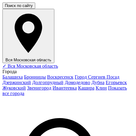
Поиск по сайту
Вся Московская область
✓
Вся Московская область
Города
Балашиха
Бронницы
Воскресенск
Город Сергиев Посад
Дзержинский
Долгопрудный
Домодедово
Дубна
Егорьевск
Жуковский
Звенигород
Ивантеевка
Кашира
Клин
Показать
все города