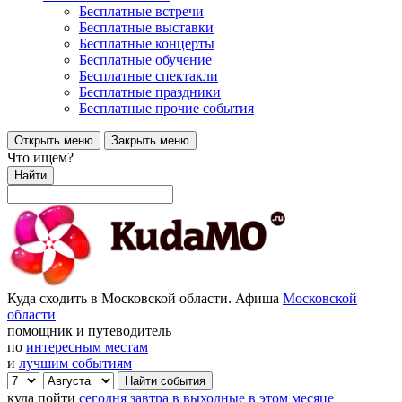
Бесплатные встречи
Бесплатные выставки
Бесплатные концерты
Бесплатные обучение
Бесплатные спектакли
Бесплатные праздники
Бесплатные прочие события
Открыть меню
Закрыть меню
Что ищем?
Найти
Куда сходить в Московской области. Афиша
Московской
области
помощник и путеводитель
по
интересным местам
и
лучшим событиям
куда пойти
сегодня
завтра
в выходные
в этом месяце