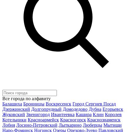
Все города по алфавиту
Балашиха
Бронницы
Воскресенск
Город Сергиев Посад
Дзержинский
Долгопрудный
Домодедово
Дубна
Егорьевск
Жуковский
Звенигород
Ивантеевка
Кашира
Клин
Королев
Котельники
Красноармейск
Красногорск
Краснознаменск
Лобня
Лосино-Петровский
Лыткарино
Люберцы
Мытищи
Наро-Фоминск
Ногинск
Озеры
Орехово-Зуево
Павловский