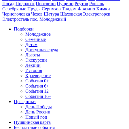
Посад
Подольск
Протвино
Пущино
Реутов
Рошаль
Серебряные Пруды
Серпухов
Талдом
Фрязино
Химки
Черноголовка
Чехов
Шатура
Шаховская
Электрогорск
Электросталь
пос. Молодежный
Подборки
Молодежное
Семейные
Детям
Доступная среда
Льготы
Экскурсии
Лекции
История
Краеведение
События 0+
События 6+
События 12+
События 16+
Праздники
День Победы
День России
Новый год
Пушкинская карта
Бесплатные события