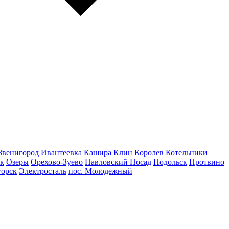
Звенигород
Ивантеевка
Кашира
Клин
Королев
Котельники
к
Озеры
Орехово-Зуево
Павловский Посад
Подольск
Протвино
горск
Электросталь
пос. Молодежный