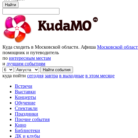
Найти
Куда сходить в Московской области. Афиша
Московской облас
помощник и путеводитель
по
интересным местам
и
лучшим событиям
куда пойти
сегодня
завтра
в выходные
в этом месяце
Встречи
Выставки
Концерты
Обучение
Спектакли
Праздники
Прочие события
Кино
Библиотеки
ДК и клубы