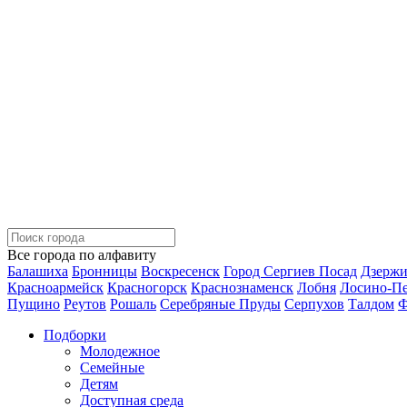
Все города по алфавиту
Балашиха
Бронницы
Воскресенск
Город Сергиев Посад
Дзерж
Красноармейск
Красногорск
Краснознаменск
Лобня
Лосино-П
Пущино
Реутов
Рошаль
Серебряные Пруды
Серпухов
Талдом
Ф
Подборки
Молодежное
Семейные
Детям
Доступная среда