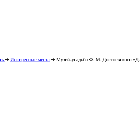
ть
➔
Интересные места
➔
Музей-усадьба Ф. М. Достоевского «Д