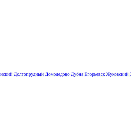
инский
Долгопрудный
Домодедово
Дубна
Егорьевск
Жуковский