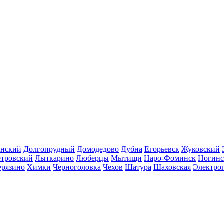
инский
Долгопрудный
Домодедово
Дубна
Егорьевск
Жуковский
етровский
Лыткарино
Люберцы
Мытищи
Наро-Фоминск
Ногинс
рязино
Химки
Черноголовка
Чехов
Шатура
Шаховская
Электро