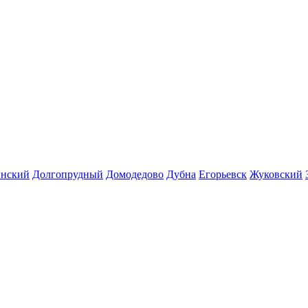
инский
Долгопрудный
Домодедово
Дубна
Егорьевск
Жуковский