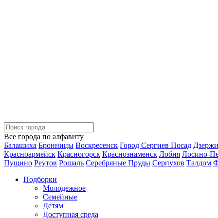
Все города по алфавиту
Балашиха
Бронницы
Воскресенск
Город Сергиев Посад
Дзерж
Красноармейск
Красногорск
Краснознаменск
Лобня
Лосино-П
Пущино
Реутов
Рошаль
Серебряные Пруды
Серпухов
Талдом
Ф
Подборки
Молодежное
Семейные
Детям
Доступная среда