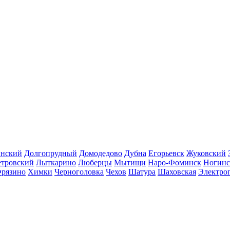
инский
Долгопрудный
Домодедово
Дубна
Егорьевск
Жуковский
етровский
Лыткарино
Люберцы
Мытищи
Наро-Фоминск
Ногинс
рязино
Химки
Черноголовка
Чехов
Шатура
Шаховская
Электро