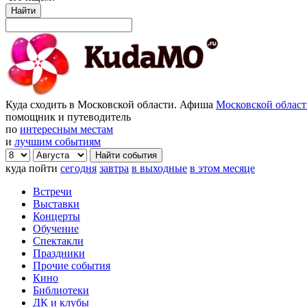
Найти
Куда сходить в Московской области. Афиша
Московской облас
помощник и путеводитель
по
интересным местам
и
лучшим событиям
куда пойти
сегодня
завтра
в выходные
в этом месяце
Встречи
Выставки
Концерты
Обучение
Спектакли
Праздники
Прочие события
Кино
Библиотеки
ДК и клубы