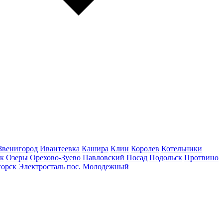
Звенигород
Ивантеевка
Кашира
Клин
Королев
Котельники
к
Озеры
Орехово-Зуево
Павловский Посад
Подольск
Протвино
горск
Электросталь
пос. Молодежный