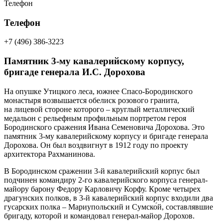
Телефон
Телефон
+7 (496) 386-3223
Памятник 3-му кавалерийскому корпусу,
бригаде генерала И.С. Дорохова
На опушке Утицкого леса, южнее Спасо-Бородинского
монастыря возвышается обелиск розового гранита,
на лицевой стороне которого – круглый металлический
медальон с рельефным профильным портретом героя
Бородинского сражения Ивана Семеновича Дорохова. Это
памятник 3-му кавалерийскому корпусу и бригаде генерала
Дорохова. Он был воздвигнут в 1912 году по проекту
архитектора Рахманинова.
В Бородинском сражении 3-й кавалерийский корпус был
подчинен командиру 2-го кавалерийского корпуса генерал-
майору барону Федору Карловичу Корфу. Кроме четырех
драгунских полков, в 3-й кавалерийский корпус входили два
гусарских полка – Мариупольский и Сумско́й, составлявшие
бригаду, которой и командовал генерал-майор Дорохов.