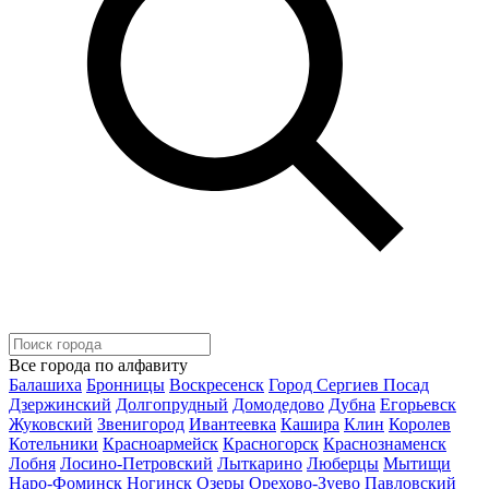
Все города по алфавиту
Балашиха
Бронницы
Воскресенск
Город Сергиев Посад
Дзержинский
Долгопрудный
Домодедово
Дубна
Егорьевск
Жуковский
Звенигород
Ивантеевка
Кашира
Клин
Королев
Котельники
Красноармейск
Красногорск
Краснознаменск
Лобня
Лосино-Петровский
Лыткарино
Люберцы
Мытищи
Наро-Фоминск
Ногинск
Озеры
Орехово-Зуево
Павловский