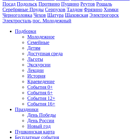
Посад
Подольск
Протвино
Пущино
Реутов
Рошаль
Серебряные Пруды
Серпухов
Талдом
Фрязино
Химки
Черноголовка
Чехов
Шатура
Шаховская
Электрогорск
Электросталь
пос. Молодежный
Подборки
Молодежное
Семейные
Детям
Доступная среда
Льготы
Экскурсии
Лекции
История
Краеведение
События 0+
События 6+
События 12+
События 16+
Праздники
День Победы
День России
Новый год
Пушкинская карта
Бесплатные события