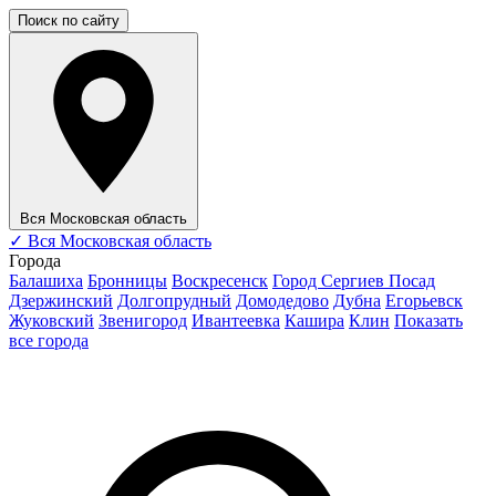
Поиск по сайту
Вся Московская область
✓
Вся Московская область
Города
Балашиха
Бронницы
Воскресенск
Город Сергиев Посад
Дзержинский
Долгопрудный
Домодедово
Дубна
Егорьевск
Жуковский
Звенигород
Ивантеевка
Кашира
Клин
Показать
все города