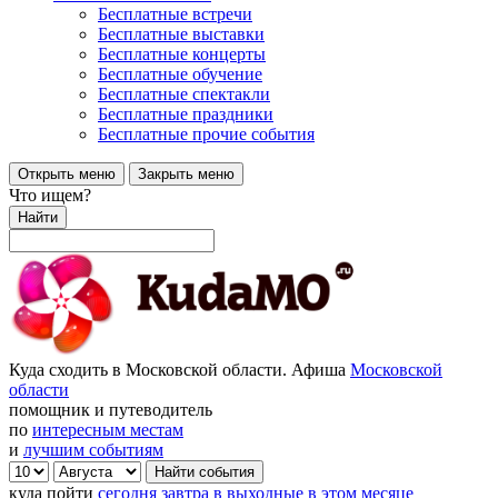
Бесплатные встречи
Бесплатные выставки
Бесплатные концерты
Бесплатные обучение
Бесплатные спектакли
Бесплатные праздники
Бесплатные прочие события
Открыть меню
Закрыть меню
Что ищем?
Найти
Куда сходить в Московской области. Афиша
Московской
области
помощник и путеводитель
по
интересным местам
и
лучшим событиям
куда пойти
сегодня
завтра
в выходные
в этом месяце