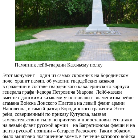
Памятник лейб-гвардии Казачьему полку
Этот монумент – один из самых скромных на Бородинском
поле, хранит память об участии гвардейских казаков
в сражении в составе гвардейского кавалерийского корпуса
генерала графа Федора Петровича Уварова. Лейб-казаки
вместе с донскими казаками участвовали в знаменитом рейде
атамана Войска Донского Платова на левый фланг армии
Наполеона, в самый разгар Бородинского сражения. Этот
рейд, совершенный по приказу Кутузова, вызвал
замешательство в тылу неприятеля и приостановил его атаки
на левый фланг русской армии – на Багратионовы флеши и на
центр русской позиции – батарею Раевского. Таким образом
было выиграно драгоценное время, в течение которого войска