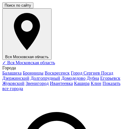
Поиск по сайту
Вся Московская область
✓
Вся Московская область
Города
Балашиха
Бронницы
Воскресенск
Город Сергиев Посад
Дзержинский
Долгопрудный
Домодедово
Дубна
Егорьевск
Жуковский
Звенигород
Ивантеевка
Кашира
Клин
Показать
все города