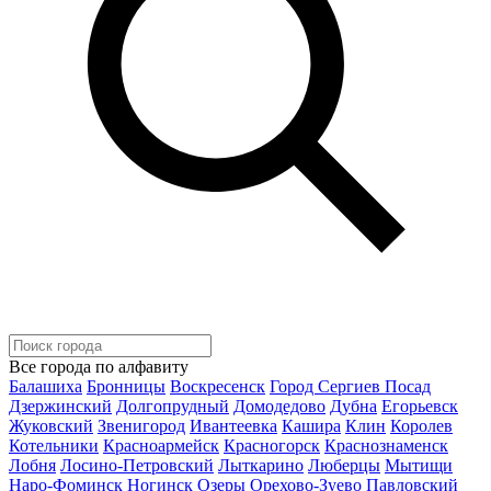
Все города по алфавиту
Балашиха
Бронницы
Воскресенск
Город Сергиев Посад
Дзержинский
Долгопрудный
Домодедово
Дубна
Егорьевск
Жуковский
Звенигород
Ивантеевка
Кашира
Клин
Королев
Котельники
Красноармейск
Красногорск
Краснознаменск
Лобня
Лосино-Петровский
Лыткарино
Люберцы
Мытищи
Наро-Фоминск
Ногинск
Озеры
Орехово-Зуево
Павловский