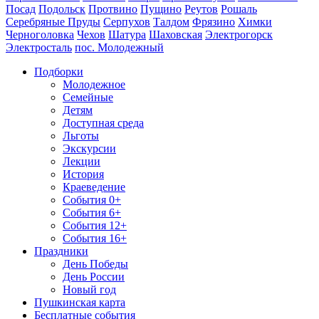
Посад
Подольск
Протвино
Пущино
Реутов
Рошаль
Серебряные Пруды
Серпухов
Талдом
Фрязино
Химки
Черноголовка
Чехов
Шатура
Шаховская
Электрогорск
Электросталь
пос. Молодежный
Подборки
Молодежное
Семейные
Детям
Доступная среда
Льготы
Экскурсии
Лекции
История
Краеведение
События 0+
События 6+
События 12+
События 16+
Праздники
День Победы
День России
Новый год
Пушкинская карта
Бесплатные события