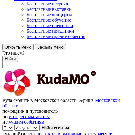
Бесплатные встречи
Бесплатные выставки
Бесплатные концерты
Бесплатные обучение
Бесплатные спектакли
Бесплатные праздники
Бесплатные прочие события
Открыть меню
Закрыть меню
Что ищем?
Найти
Куда сходить в Московской области. Афиша
Московской
области
помощник и путеводитель
по
интересным местам
и
лучшим событиям
куда пойти
сегодня
завтра
в выходные
в этом месяце