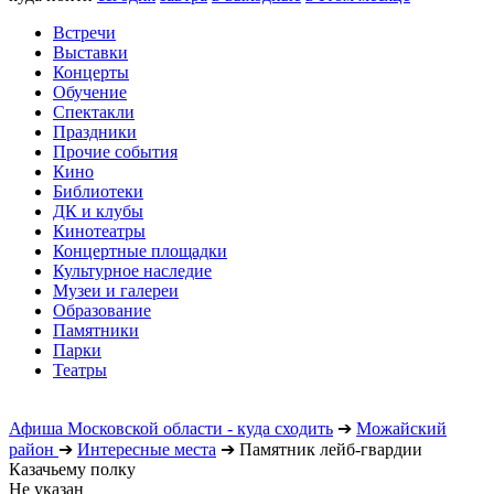
Встречи
Выставки
Концерты
Обучение
Спектакли
Праздники
Прочие события
Кино
Библиотеки
ДК и клубы
Кинотеатры
Концертные площадки
Культурное наследие
Музеи и галереи
Образование
Памятники
Парки
Театры
Афиша Московской области - куда сходить
➔
Можайский
район
➔
Интересные места
➔
Памятник лейб-гвардии
Казачьему полку
Не указан