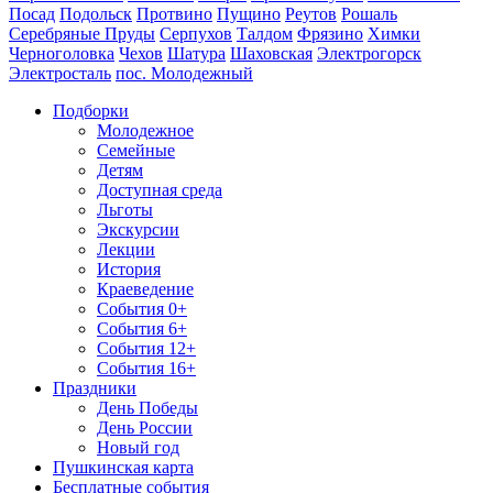
Посад
Подольск
Протвино
Пущино
Реутов
Рошаль
Серебряные Пруды
Серпухов
Талдом
Фрязино
Химки
Черноголовка
Чехов
Шатура
Шаховская
Электрогорск
Электросталь
пос. Молодежный
Подборки
Молодежное
Семейные
Детям
Доступная среда
Льготы
Экскурсии
Лекции
История
Краеведение
События 0+
События 6+
События 12+
События 16+
Праздники
День Победы
День России
Новый год
Пушкинская карта
Бесплатные события