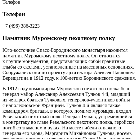
Телефон
Телефон
+7 (496) 386-3223
Памятник Муромскому пехотному полку
Юго-восточнее Спасо-Бородинского монастыря находится
памятник Муромскому пехотному полку. Он относится
к группе монументов, представляющих собой гранитные
глыбы со сколами, установленные на массивных основаниях.
Сооружались они по проекту архитектора Алексея Павловича
Верещагина в 1912 году, к 100-летию Бородинского сражения.
В 1812 году командиром Муромского пехотного полка был
генерал-майор Александр Алексеевич Тучков 4-й, младший
из четырех братьев Тучковых, генералов-участников войны
с наполеоновской Францией. Тучков 4-й являлся также
командиром бригады, в которую, помимо муромцев, входил
Ревельский пехотный полк. Генерал Тучков, устремившийся
в контратаку во главе Ревельского пехотного полка, геройски
погиб со знаменем в руках. На месте гибели отважного
генерала его вдова, Маргарита Михайловна Тучкова, восемь
лет спустя построила церковь во имя Спаса Нерукотворного,