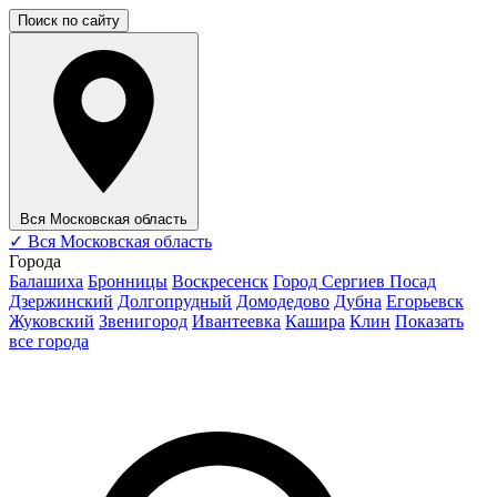
Поиск по сайту
Вся Московская область
✓
Вся Московская область
Города
Балашиха
Бронницы
Воскресенск
Город Сергиев Посад
Дзержинский
Долгопрудный
Домодедово
Дубна
Егорьевск
Жуковский
Звенигород
Ивантеевка
Кашира
Клин
Показать
все города