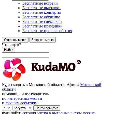
Бесплатные встречи
Бесплатные выставки
Бесплатные концерты
Бесплатные обучение
Бесплатные спектакли
Бесплатные праздники
Бесплатные прочие события
Открыть меню
Закрыть меню
Что ищем?
Найти
Куда сходить в Московской области. Афиша
Московской
области
помощник и путеводитель
по
интересным местам
и
лучшим событиям
куда пойти
сегодня
завтра
в выходные
в этом месяце