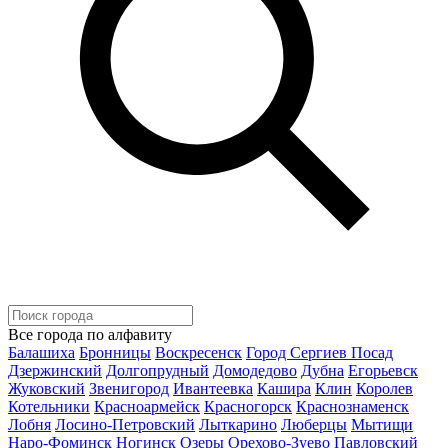
Все города по алфавиту
Балашиха
Бронницы
Воскресенск
Город Сергиев Посад
Дзержинский
Долгопрудный
Домодедово
Дубна
Егорьевск
Жуковский
Звенигород
Ивантеевка
Кашира
Клин
Королев
Котельники
Красноармейск
Красногорск
Краснознаменск
Лобня
Лосино-Петровский
Лыткарино
Люберцы
Мытищи
Наро-Фоминск
Ногинск
Озеры
Орехово-Зуево
Павловский