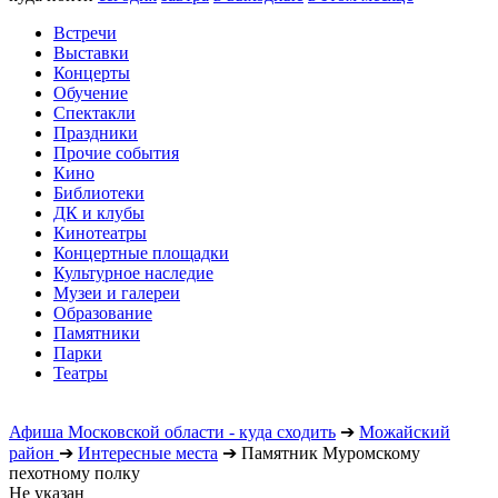
Встречи
Выставки
Концерты
Обучение
Спектакли
Праздники
Прочие события
Кино
Библиотеки
ДК и клубы
Кинотеатры
Концертные площадки
Культурное наследие
Музеи и галереи
Образование
Памятники
Парки
Театры
Афиша Московской области - куда сходить
➔
Можайский
район
➔
Интересные места
➔
Памятник Муромскому
пехотному полку
Не указан