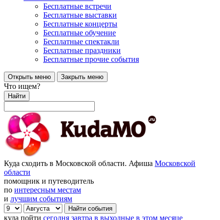
Бесплатные встречи
Бесплатные выставки
Бесплатные концерты
Бесплатные обучение
Бесплатные спектакли
Бесплатные праздники
Бесплатные прочие события
Открыть меню
Закрыть меню
Что ищем?
Найти
Куда сходить в Московской области. Афиша
Московской
области
помощник и путеводитель
по
интересным местам
и
лучшим событиям
куда пойти
сегодня
завтра
в выходные
в этом месяце