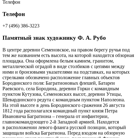
Телефон
Телефон
+7 (496) 386-3223
Памятный знак художнику Ф. А. Рубо
В центре деревни Семеновское, на правом берегу ручья под
тем же названием есть высота, на которой находится обзорная
площадка. Она оформлена белым камнем, гранитом,
металлической оградой в виде столбиков с цепями между
ними и бронзовыми указателями на подставках, на которых
стрелками обозначено расположение главных объектов
Бородинского поля: Багратионовых флешей, Батареи
Раевского, села Бородина, деревни Горки с командным
пунктом Кутузова, Семеновских высот, деревни Утицы,
Шевардинского редута с командным пунктом Наполеона.
На этой высоте в день Бородинского сражения 26 августа
1812 года располагался командный пункт князя Петра
Ивановича Багратиона – генерала от инфантерии,
главнокомандующего 2-й Западной армией. Находится
в расположении левого фланга русской позиции, который
защищали войска Багратиона. Перед входом на обзорную