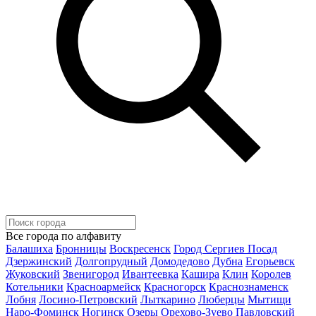
Все города по алфавиту
Балашиха
Бронницы
Воскресенск
Город Сергиев Посад
Дзержинский
Долгопрудный
Домодедово
Дубна
Егорьевск
Жуковский
Звенигород
Ивантеевка
Кашира
Клин
Королев
Котельники
Красноармейск
Красногорск
Краснознаменск
Лобня
Лосино-Петровский
Лыткарино
Люберцы
Мытищи
Наро-Фоминск
Ногинск
Озеры
Орехово-Зуево
Павловский