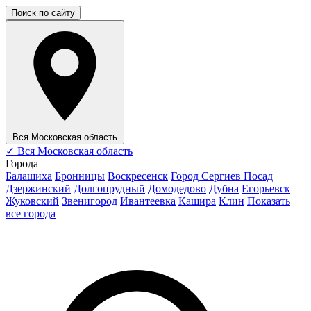
Поиск по сайту
Вся Московская область
✓
Вся Московская область
Города
Балашиха
Бронницы
Воскресенск
Город Сергиев Посад
Дзержинский
Долгопрудный
Домодедово
Дубна
Егорьевск
Жуковский
Звенигород
Ивантеевка
Кашира
Клин
Показать
все города