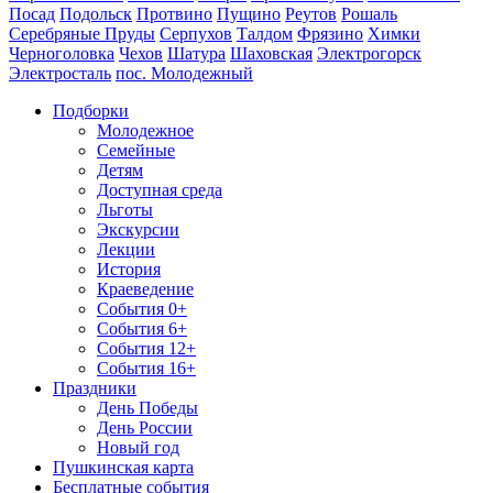
Посад
Подольск
Протвино
Пущино
Реутов
Рошаль
Серебряные Пруды
Серпухов
Талдом
Фрязино
Химки
Черноголовка
Чехов
Шатура
Шаховская
Электрогорск
Электросталь
пос. Молодежный
Подборки
Молодежное
Семейные
Детям
Доступная среда
Льготы
Экскурсии
Лекции
История
Краеведение
События 0+
События 6+
События 12+
События 16+
Праздники
День Победы
День России
Новый год
Пушкинская карта
Бесплатные события