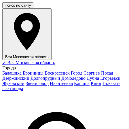
Поиск по сайту
Вся Московская область
✓
Вся Московская область
Города
Балашиха
Бронницы
Воскресенск
Город Сергиев Посад
Дзержинский
Долгопрудный
Домодедово
Дубна
Егорьевск
Жуковский
Звенигород
Ивантеевка
Кашира
Клин
Показать
все города