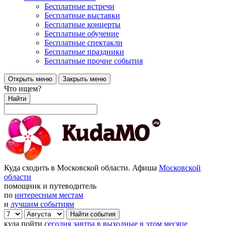
Бесплатные встречи
Бесплатные выставки
Бесплатные концерты
Бесплатные обучение
Бесплатные спектакли
Бесплатные праздники
Бесплатные прочие события
Открыть меню
Закрыть меню
Что ищем?
Найти
Куда сходить в Московской области. Афиша
Московской
области
помощник и путеводитель
по
интересным местам
и
лучшим событиям
куда пойти
сегодня
завтра
в выходные
в этом месяце