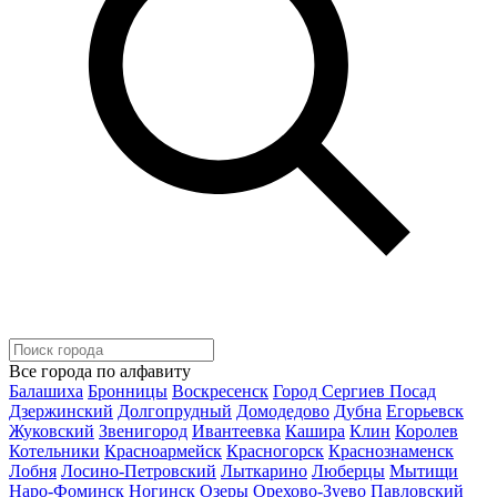
Все города по алфавиту
Балашиха
Бронницы
Воскресенск
Город Сергиев Посад
Дзержинский
Долгопрудный
Домодедово
Дубна
Егорьевск
Жуковский
Звенигород
Ивантеевка
Кашира
Клин
Королев
Котельники
Красноармейск
Красногорск
Краснознаменск
Лобня
Лосино-Петровский
Лыткарино
Люберцы
Мытищи
Наро-Фоминск
Ногинск
Озеры
Орехово-Зуево
Павловский