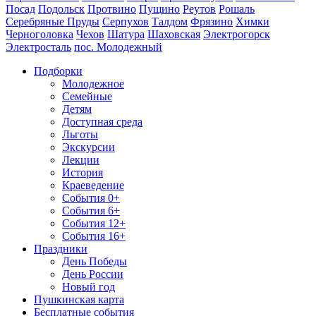
Посад
Подольск
Протвино
Пущино
Реутов
Рошаль
Серебряные Пруды
Серпухов
Талдом
Фрязино
Химки
Черноголовка
Чехов
Шатура
Шаховская
Электрогорск
Электросталь
пос. Молодежный
Подборки
Молодежное
Семейные
Детям
Доступная среда
Льготы
Экскурсии
Лекции
История
Краеведение
События 0+
События 6+
События 12+
События 16+
Праздники
День Победы
День России
Новый год
Пушкинская карта
Бесплатные события