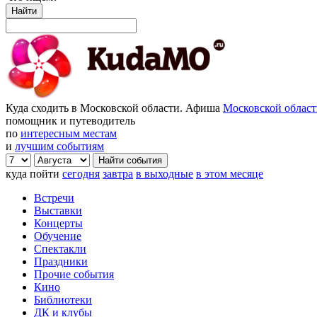
Найти
Куда сходить в Московской области. Афиша
Московской облас
помощник и путеводитель
по
интересным местам
и
лучшим событиям
куда пойти
сегодня
завтра
в выходные
в этом месяце
Встречи
Выставки
Концерты
Обучение
Спектакли
Праздники
Прочие события
Кино
Библиотеки
ДК и клубы