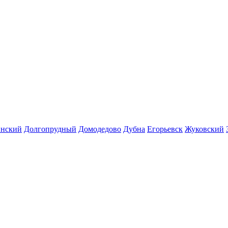
инский
Долгопрудный
Домодедово
Дубна
Егорьевск
Жуковский