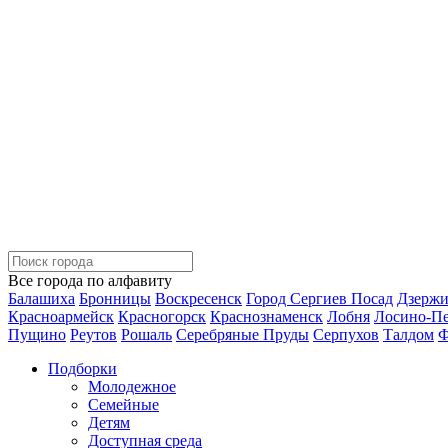
Все города по алфавиту
Балашиха
Бронницы
Воскресенск
Город Сергиев Посад
Дзерж
Красноармейск
Красногорск
Краснознаменск
Лобня
Лосино-П
Пущино
Реутов
Рошаль
Серебряные Пруды
Серпухов
Талдом
Ф
Подборки
Молодежное
Семейные
Детям
Доступная среда