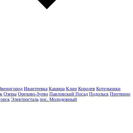
Звенигород
Ивантеевка
Кашира
Клин
Королев
Котельники
к
Озеры
Орехово-Зуево
Павловский Посад
Подольск
Протвино
горск
Электросталь
пос. Молодежный