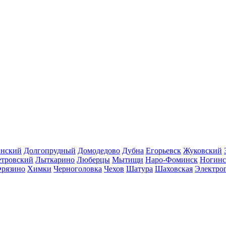
инский
Долгопрудный
Домодедово
Дубна
Егорьевск
Жуковский
етровский
Лыткарино
Люберцы
Мытищи
Наро-Фоминск
Ногинс
рязино
Химки
Черноголовка
Чехов
Шатура
Шаховская
Электро