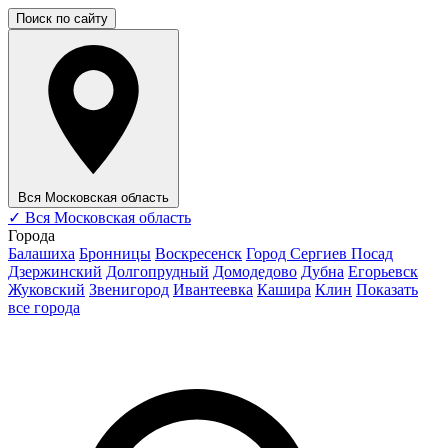
Поиск по сайту
Вся Московская область
✓
Вся Московская область
Города
Балашиха
Бронницы
Воскресенск
Город Сергиев Посад
Дзержинский
Долгопрудный
Домодедово
Дубна
Егорьевск
Жуковский
Звенигород
Ивантеевка
Кашира
Клин
Показать
все города