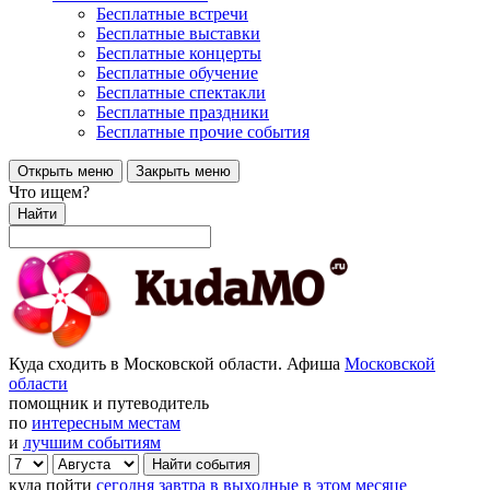
Бесплатные встречи
Бесплатные выставки
Бесплатные концерты
Бесплатные обучение
Бесплатные спектакли
Бесплатные праздники
Бесплатные прочие события
Открыть меню
Закрыть меню
Что ищем?
Найти
Куда сходить в Московской области. Афиша
Московской
области
помощник и путеводитель
по
интересным местам
и
лучшим событиям
куда пойти
сегодня
завтра
в выходные
в этом месяце