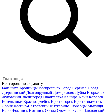
Все города по алфавиту
Балашиха
Бронницы
Воскресенск
Город Сергиев Посад
Дзержинский
Долгопрудный
Домодедово
Дубна
Егорьевск
Жуковский
Звенигород
Ивантеевка
Кашира
Клин
Королев
Котельники
Красноармейск
Красногорск
Краснознаменск
Лобня
Лосино-Петровский
Лыткарино
Люберцы
Мытищи
Наро-Фоминск
Ногинск
Озеры
Орехово-Зуево
Павловский