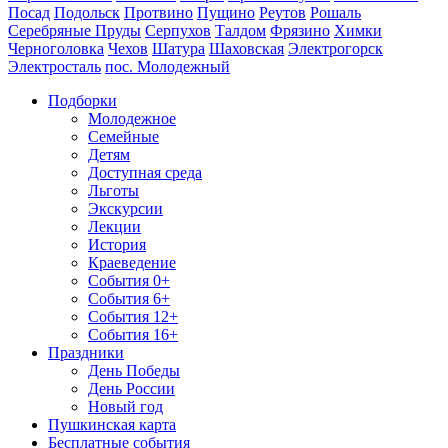
Посад
Подольск
Протвино
Пущино
Реутов
Рошаль
Серебряные Пруды
Серпухов
Талдом
Фрязино
Химки
Черноголовка
Чехов
Шатура
Шаховская
Электрогорск
Электросталь
пос. Молодежный
Подборки
Молодежное
Семейные
Детям
Доступная среда
Льготы
Экскурсии
Лекции
История
Краеведение
События 0+
События 6+
События 12+
События 16+
Праздники
День Победы
День России
Новый год
Пушкинская карта
Бесплатные события