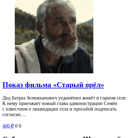
Показ фильма «Старый орёл»
Дед Батраз Зелимханович уединённо живёт в горном селе.
К нему приезжает новый глава администрации Семён
с известием о ликвидации села и просьбой подписать
согласие…
400
₽
0
0