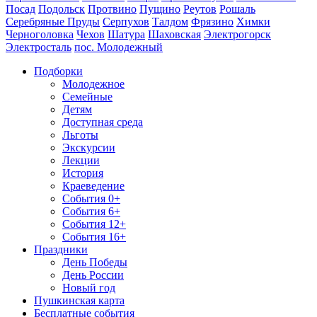
Посад
Подольск
Протвино
Пущино
Реутов
Рошаль
Серебряные Пруды
Серпухов
Талдом
Фрязино
Химки
Черноголовка
Чехов
Шатура
Шаховская
Электрогорск
Электросталь
пос. Молодежный
Подборки
Молодежное
Семейные
Детям
Доступная среда
Льготы
Экскурсии
Лекции
История
Краеведение
События 0+
События 6+
События 12+
События 16+
Праздники
День Победы
День России
Новый год
Пушкинская карта
Бесплатные события