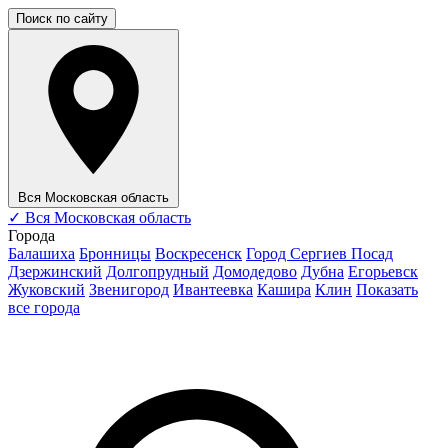
Поиск по сайту
Вся Московская область
✓
Вся Московская область
Города
Балашиха
Бронницы
Воскресенск
Город Сергиев Посад
Дзержинский
Долгопрудный
Домодедово
Дубна
Егорьевск
Жуковский
Звенигород
Ивантеевка
Кашира
Клин
Показать
все города