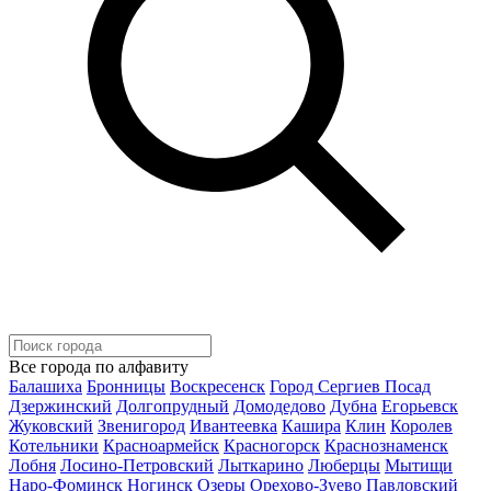
Все города по алфавиту
Балашиха
Бронницы
Воскресенск
Город Сергиев Посад
Дзержинский
Долгопрудный
Домодедово
Дубна
Егорьевск
Жуковский
Звенигород
Ивантеевка
Кашира
Клин
Королев
Котельники
Красноармейск
Красногорск
Краснознаменск
Лобня
Лосино-Петровский
Лыткарино
Люберцы
Мытищи
Наро-Фоминск
Ногинск
Озеры
Орехово-Зуево
Павловский