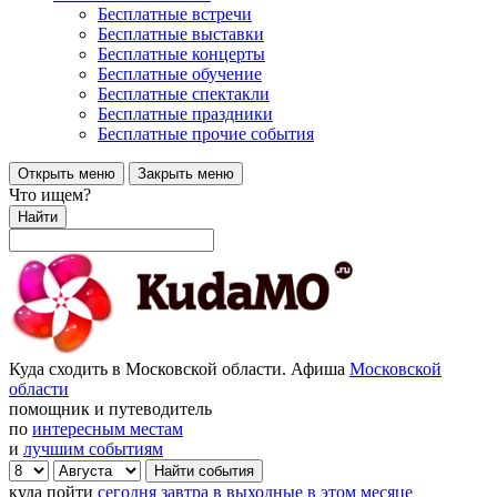
Бесплатные встречи
Бесплатные выставки
Бесплатные концерты
Бесплатные обучение
Бесплатные спектакли
Бесплатные праздники
Бесплатные прочие события
Открыть меню
Закрыть меню
Что ищем?
Найти
Куда сходить в Московской области. Афиша
Московской
области
помощник и путеводитель
по
интересным местам
и
лучшим событиям
куда пойти
сегодня
завтра
в выходные
в этом месяце