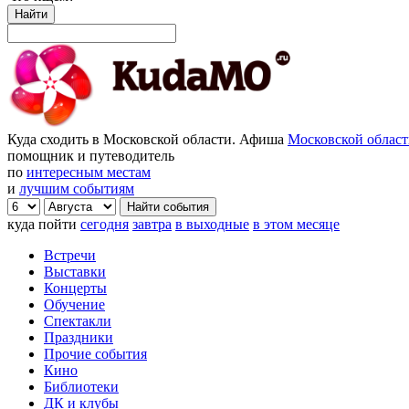
Найти
Куда сходить в Московской области. Афиша
Московской облас
помощник и путеводитель
по
интересным местам
и
лучшим событиям
куда пойти
сегодня
завтра
в выходные
в этом месяце
Встречи
Выставки
Концерты
Обучение
Спектакли
Праздники
Прочие события
Кино
Библиотеки
ДК и клубы