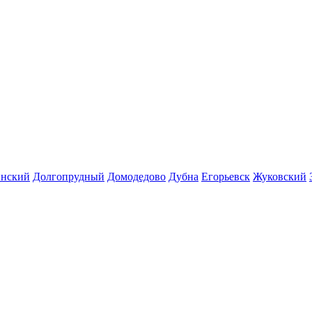
инский
Долгопрудный
Домодедово
Дубна
Егорьевск
Жуковский