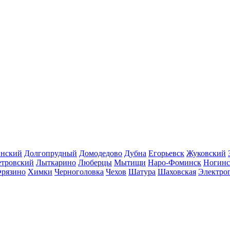
инский
Долгопрудный
Домодедово
Дубна
Егорьевск
Жуковский
етровский
Лыткарино
Люберцы
Мытищи
Наро-Фоминск
Ногинс
рязино
Химки
Черноголовка
Чехов
Шатура
Шаховская
Электро