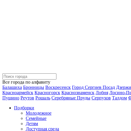
Все города по алфавиту
Балашиха
Бронницы
Воскресенск
Город Сергиев Посад
Дзерж
Красноармейск
Красногорск
Краснознаменск
Лобня
Лосино-П
Пущино
Реутов
Рошаль
Серебряные Пруды
Серпухов
Талдом
Ф
Подборки
Молодежное
Семейные
Детям
Доступная среда