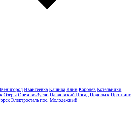
Звенигород
Ивантеевка
Кашира
Клин
Королев
Котельники
к
Озеры
Орехово-Зуево
Павловский Посад
Подольск
Протвино
горск
Электросталь
пос. Молодежный