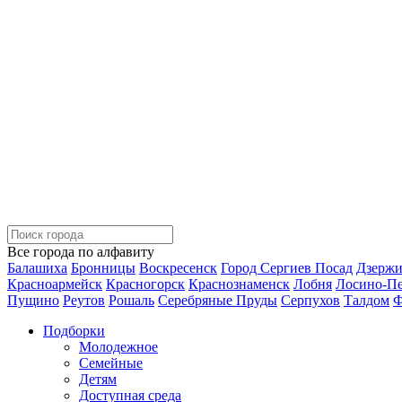
Все города по алфавиту
Балашиха
Бронницы
Воскресенск
Город Сергиев Посад
Дзерж
Красноармейск
Красногорск
Краснознаменск
Лобня
Лосино-П
Пущино
Реутов
Рошаль
Серебряные Пруды
Серпухов
Талдом
Ф
Подборки
Молодежное
Семейные
Детям
Доступная среда