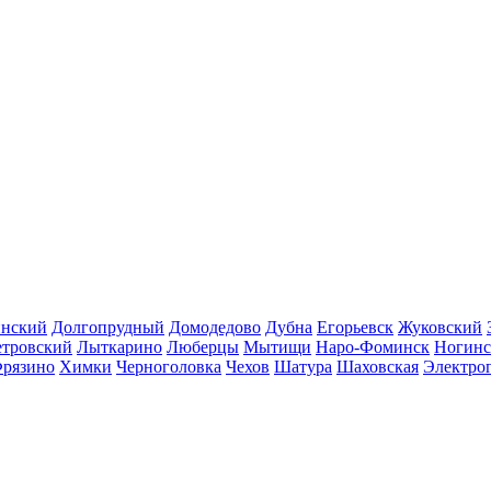
инский
Долгопрудный
Домодедово
Дубна
Егорьевск
Жуковский
етровский
Лыткарино
Люберцы
Мытищи
Наро-Фоминск
Ногинс
рязино
Химки
Черноголовка
Чехов
Шатура
Шаховская
Электро