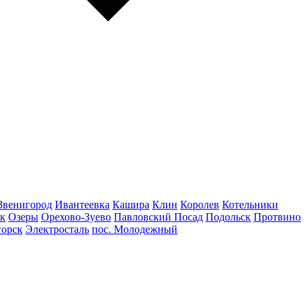
Звенигород
Ивантеевка
Кашира
Клин
Королев
Котельники
к
Озеры
Орехово-Зуево
Павловский Посад
Подольск
Протвино
горск
Электросталь
пос. Молодежный