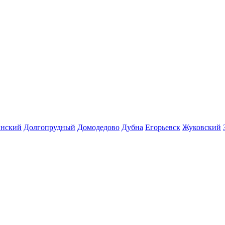
инский
Долгопрудный
Домодедово
Дубна
Егорьевск
Жуковский