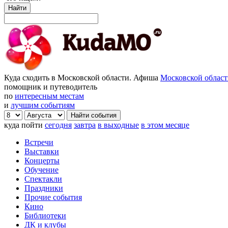
Найти
Куда сходить в Московской области. Афиша
Московской облас
помощник и путеводитель
по
интересным местам
и
лучшим событиям
куда пойти
сегодня
завтра
в выходные
в этом месяце
Встречи
Выставки
Концерты
Обучение
Спектакли
Праздники
Прочие события
Кино
Библиотеки
ДК и клубы