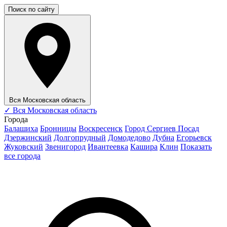
Поиск по сайту
Вся Московская область
✓
Вся Московская область
Города
Балашиха
Бронницы
Воскресенск
Город Сергиев Посад
Дзержинский
Долгопрудный
Домодедово
Дубна
Егорьевск
Жуковский
Звенигород
Ивантеевка
Кашира
Клин
Показать
все города