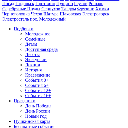
Посад
Подольск
Протвино
Пущино
Реутов
Рошаль
Серебряные Пруды
Серпухов
Талдом
Фрязино
Химки
Черноголовка
Чехов
Шатура
Шаховская
Электрогорск
Электросталь
пос. Молодежный
Подборки
Молодежное
Семейные
Детям
Доступная среда
Льготы
Экскурсии
Лекции
История
Краеведение
События 0+
События 6+
События 12+
События 16+
Праздники
День Победы
День России
Новый год
Пушкинская карта
Бесплатные события