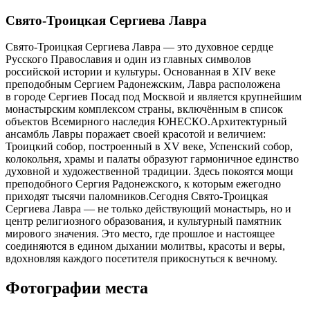
Свято-Троицкая Сергиева Лавра
Свято-Троицкая Сергиева Лавра — это духовное сердце
Русского Православия и один из главных символов
российской истории и культуры. Основанная в XIV веке
преподобным Сергием Радонежским, Лавра расположена
в городе Сергиев Посад под Москвой и является крупнейшим
монастырским комплексом страны, включённым в список
объектов Всемирного наследия ЮНЕСКО.Архитектурный
ансамбль Лавры поражает своей красотой и величием:
Троицкий собор, построенный в XV веке, Успенский собор,
колокольня, храмы и палаты образуют гармоничное единство
духовной и художественной традиции. Здесь покоятся мощи
преподобного Сергия Радонежского, к которым ежегодно
приходят тысячи паломников.Сегодня Свято-Троицкая
Сергиева Лавра — не только действующий монастырь, но и
центр религиозного образования, и культурный памятник
мирового значения. Это место, где прошлое и настоящее
соединяются в едином дыхании молитвы, красоты и веры,
вдохновляя каждого посетителя прикоснуться к вечному.
Фотографии места