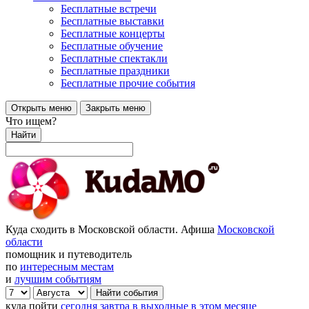
Бесплатные встречи
Бесплатные выставки
Бесплатные концерты
Бесплатные обучение
Бесплатные спектакли
Бесплатные праздники
Бесплатные прочие события
Открыть меню
Закрыть меню
Что ищем?
Найти
Куда сходить в Московской области. Афиша
Московской
области
помощник и путеводитель
по
интересным местам
и
лучшим событиям
куда пойти
сегодня
завтра
в выходные
в этом месяце