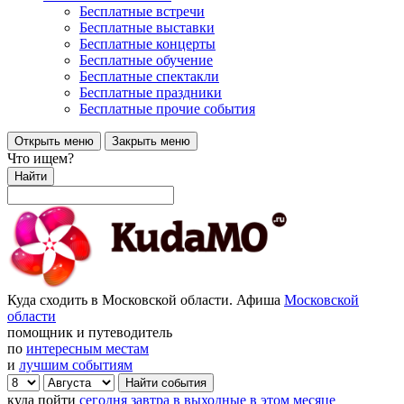
Бесплатные встречи
Бесплатные выставки
Бесплатные концерты
Бесплатные обучение
Бесплатные спектакли
Бесплатные праздники
Бесплатные прочие события
Открыть меню
Закрыть меню
Что ищем?
Найти
Куда сходить в Московской области. Афиша
Московской
области
помощник и путеводитель
по
интересным местам
и
лучшим событиям
куда пойти
сегодня
завтра
в выходные
в этом месяце