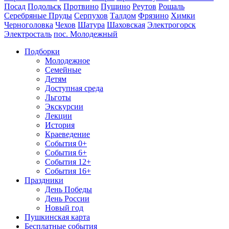
Посад
Подольск
Протвино
Пущино
Реутов
Рошаль
Серебряные Пруды
Серпухов
Талдом
Фрязино
Химки
Черноголовка
Чехов
Шатура
Шаховская
Электрогорск
Электросталь
пос. Молодежный
Подборки
Молодежное
Семейные
Детям
Доступная среда
Льготы
Экскурсии
Лекции
История
Краеведение
События 0+
События 6+
События 12+
События 16+
Праздники
День Победы
День России
Новый год
Пушкинская карта
Бесплатные события