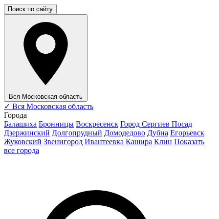
Поиск по сайту
Вся Московская область
✓
Вся Московская область
Города
Балашиха
Бронницы
Воскресенск
Город Сергиев Посад
Дзержинский
Долгопрудный
Домодедово
Дубна
Егорьевск
Жуковский
Звенигород
Ивантеевка
Кашира
Клин
Показать
все города