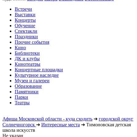
Встречи
Выставки
Концерты
Обучение
Спектакли
Праздники
Прочие события
Кино
Библиотеки
ДК и клубы
Кинотеатры
Концертные площадки
Культурное наследие
Музеи и галереи
Образование
Памятники
Парки
Театры
Афиша Московской области - куда сходить
➔
городской округ
Солнечногорск
➔
Интересные места
➔
Тимоновская детская
школа искусств
Не указан