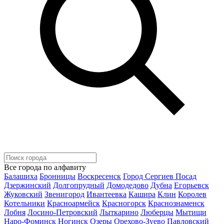
Все города по алфавиту
Балашиха
Бронницы
Воскресенск
Город Сергиев Посад
Дзержинский
Долгопрудный
Домодедово
Дубна
Егорьевск
Жуковский
Звенигород
Ивантеевка
Кашира
Клин
Королев
Котельники
Красноармейск
Красногорск
Краснознаменск
Лобня
Лосино-Петровский
Лыткарино
Люберцы
Мытищи
Наро-Фоминск
Ногинск
Озеры
Орехово-Зуево
Павловский