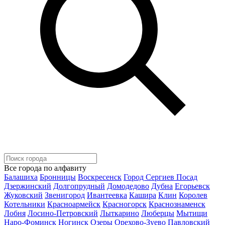
Все города по алфавиту
Балашиха
Бронницы
Воскресенск
Город Сергиев Посад
Дзержинский
Долгопрудный
Домодедово
Дубна
Егорьевск
Жуковский
Звенигород
Ивантеевка
Кашира
Клин
Королев
Котельники
Красноармейск
Красногорск
Краснознаменск
Лобня
Лосино-Петровский
Лыткарино
Люберцы
Мытищи
Наро-Фоминск
Ногинск
Озеры
Орехово-Зуево
Павловский