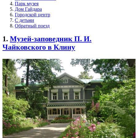
Парк музея
Дом Гайдара
Городской центр
С детьми
Обратный поезд
1.
Музей-заповедник П. И.
Чайковского в Клину