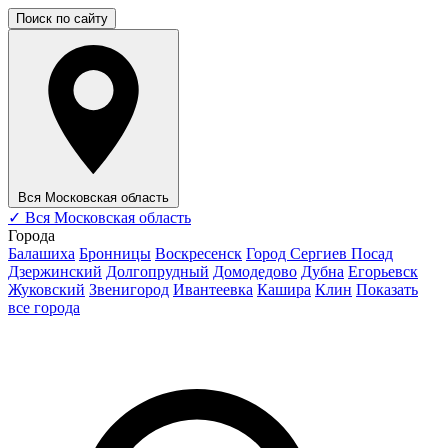
Поиск по сайту
Вся Московская область
✓
Вся Московская область
Города
Балашиха
Бронницы
Воскресенск
Город Сергиев Посад
Дзержинский
Долгопрудный
Домодедово
Дубна
Егорьевск
Жуковский
Звенигород
Ивантеевка
Кашира
Клин
Показать
все города