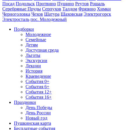
Посад
Подольск
Протвино
Пущино
Реутов
Рошаль
Серебряные Пруды
Серпухов
Талдом
Фрязино
Химки
Черноголовка
Чехов
Шатура
Шаховская
Электрогорск
Электросталь
пос. Молодежный
Подборки
Молодежное
Семейные
Детям
Доступная среда
Льготы
Экскурсии
Лекции
История
Краеведение
События 0+
События 6+
События 12+
События 16+
Праздники
День Победы
День России
Новый год
Пушкинская карта
Бесплатные события