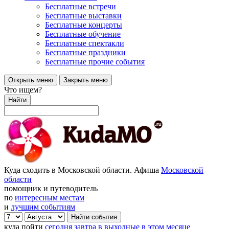
Бесплатные встречи
Бесплатные выставки
Бесплатные концерты
Бесплатные обучение
Бесплатные спектакли
Бесплатные праздники
Бесплатные прочие события
Открыть меню
Закрыть меню
Что ищем?
Найти
Куда сходить в Московской области. Афиша
Московской
области
помощник и путеводитель
по
интересным местам
и
лучшим событиям
куда пойти
сегодня
завтра
в выходные
в этом месяце