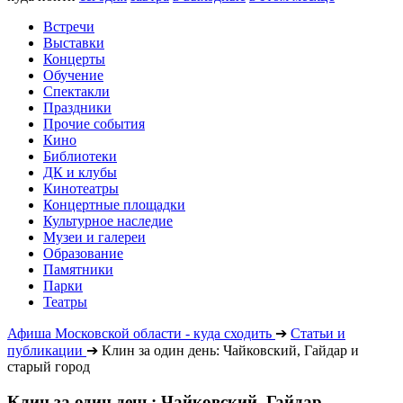
Встречи
Выставки
Концерты
Обучение
Спектакли
Праздники
Прочие события
Кино
Библиотеки
ДК и клубы
Кинотеатры
Концертные площадки
Культурное наследие
Музеи и галереи
Образование
Памятники
Парки
Театры
Афиша Московской области - куда сходить
➔
Статьи и
публикации
➔
Клин за один день: Чайковский, Гайдар и
старый город
Клин за один день: Чайковский, Гайдар