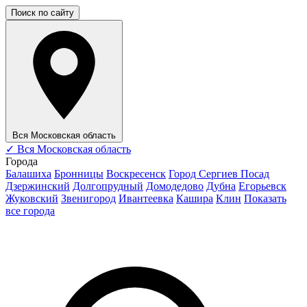
Поиск по сайту
Вся Московская область
✓
Вся Московская область
Города
Балашиха
Бронницы
Воскресенск
Город Сергиев Посад
Дзержинский
Долгопрудный
Домодедово
Дубна
Егорьевск
Жуковский
Звенигород
Ивантеевка
Кашира
Клин
Показать
все города