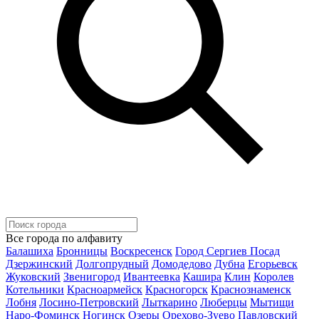
Все города по алфавиту
Балашиха
Бронницы
Воскресенск
Город Сергиев Посад
Дзержинский
Долгопрудный
Домодедово
Дубна
Егорьевск
Жуковский
Звенигород
Ивантеевка
Кашира
Клин
Королев
Котельники
Красноармейск
Красногорск
Краснознаменск
Лобня
Лосино-Петровский
Лыткарино
Люберцы
Мытищи
Наро-Фоминск
Ногинск
Озеры
Орехово-Зуево
Павловский