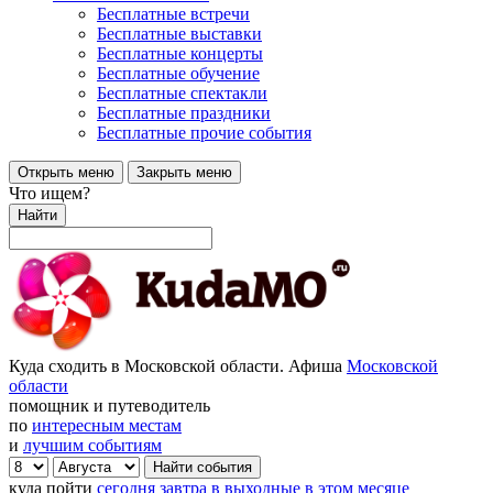
Бесплатные встречи
Бесплатные выставки
Бесплатные концерты
Бесплатные обучение
Бесплатные спектакли
Бесплатные праздники
Бесплатные прочие события
Открыть меню
Закрыть меню
Что ищем?
Найти
Куда сходить в Московской области. Афиша
Московской
области
помощник и путеводитель
по
интересным местам
и
лучшим событиям
куда пойти
сегодня
завтра
в выходные
в этом месяце