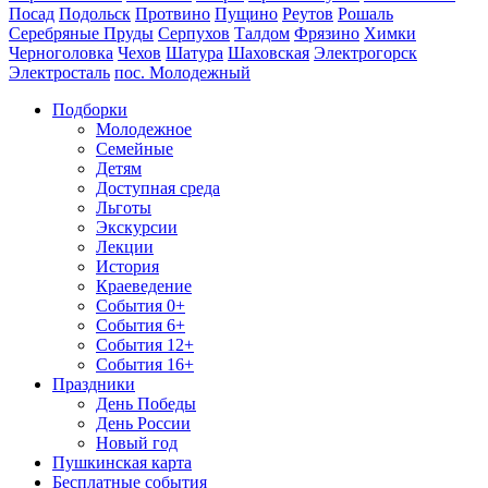
Посад
Подольск
Протвино
Пущино
Реутов
Рошаль
Серебряные Пруды
Серпухов
Талдом
Фрязино
Химки
Черноголовка
Чехов
Шатура
Шаховская
Электрогорск
Электросталь
пос. Молодежный
Подборки
Молодежное
Семейные
Детям
Доступная среда
Льготы
Экскурсии
Лекции
История
Краеведение
События 0+
События 6+
События 12+
События 16+
Праздники
День Победы
День России
Новый год
Пушкинская карта
Бесплатные события