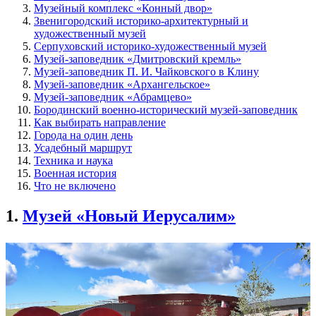
Музейный комплекс «Конный двор»
Звенигородский историко-архитектурный и
художественный музей
Серпуховский историко-художественный музей
Музей-заповедник «Дмитровский кремль»
Музей-заповедник П. И. Чайковского в Клину
Музей-заповедник «Архангельское»
Музей-заповедник «Абрамцево»
Бородинский военно-исторический музей-заповедник
Как выбирать направление
Города на один день
Усадебный маршрут
Техника и наука
Военная история
Что не включено
1.
Музей «Новый Иерусалим»