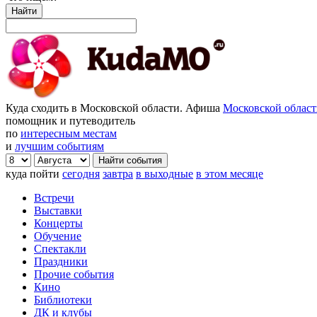
Найти
Куда сходить в Московской области. Афиша
Московской облас
помощник и путеводитель
по
интересным местам
и
лучшим событиям
куда пойти
сегодня
завтра
в выходные
в этом месяце
Встречи
Выставки
Концерты
Обучение
Спектакли
Праздники
Прочие события
Кино
Библиотеки
ДК и клубы