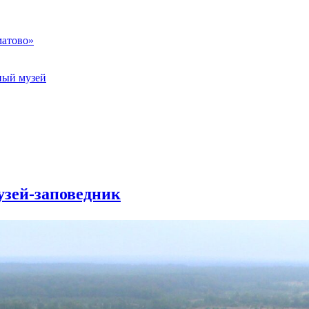
матово»
ный музей
узей-заповедник