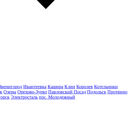
Звенигород
Ивантеевка
Кашира
Клин
Королев
Котельники
к
Озеры
Орехово-Зуево
Павловский Посад
Подольск
Протвино
горск
Электросталь
пос. Молодежный