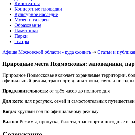
Кинотеатры
Концертные площадки
Культурное наследие
Музеи и галереи
Образование
Памятники
Парки
Театры
Афиша Московской области - куда сходить
➔
Статьи и публик
Природные места Подмосковья: заповедники, па
Природное Подмосковье включает охраняемые территории, боль
официальный режим, транспорт, длина тропы, связь и погодный
Продолжительность:
от трёх часов до полного дня
Для кого:
для прогулок, семей и самостоятельных путешестве
Когда:
круглый год по официальному режиму
Важно:
Режимы, пропуска, билеты, транспорт и погодные огра
Содержание