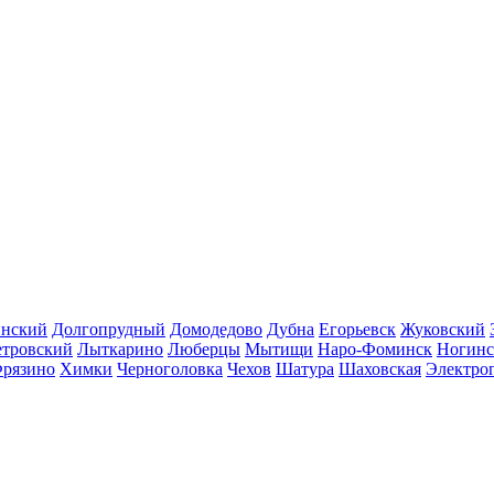
инский
Долгопрудный
Домодедово
Дубна
Егорьевск
Жуковский
етровский
Лыткарино
Люберцы
Мытищи
Наро-Фоминск
Ногинс
рязино
Химки
Черноголовка
Чехов
Шатура
Шаховская
Электро