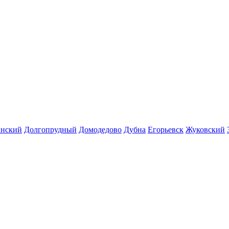
инский
Долгопрудный
Домодедово
Дубна
Егорьевск
Жуковский