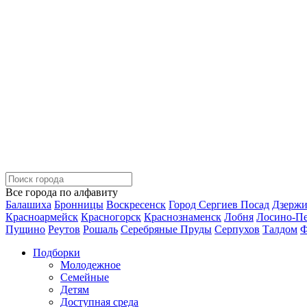
Все города по алфавиту
Балашиха
Бронницы
Воскресенск
Город Сергиев Посад
Дзерж
Красноармейск
Красногорск
Краснознаменск
Лобня
Лосино-П
Пущино
Реутов
Рошаль
Серебряные Пруды
Серпухов
Талдом
Ф
Подборки
Молодежное
Семейные
Детям
Доступная среда