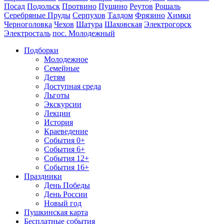
Посад
Подольск
Протвино
Пущино
Реутов
Рошаль
Серебряные Пруды
Серпухов
Талдом
Фрязино
Химки
Черноголовка
Чехов
Шатура
Шаховская
Электрогорск
Электросталь
пос. Молодежный
Подборки
Молодежное
Семейные
Детям
Доступная среда
Льготы
Экскурсии
Лекции
История
Краеведение
События 0+
События 6+
События 12+
События 16+
Праздники
День Победы
День России
Новый год
Пушкинская карта
Бесплатные события