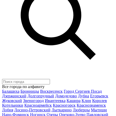
Все города по алфавиту
Балашиха
Бронницы
Воскресенск
Город Сергиев Посад
Дзержинский
Долгопрудный
Домодедово
Дубна
Егорьевск
Жуковский
Звенигород
Ивантеевка
Кашира
Клин
Королев
Котельники
Красноармейск
Красногорск
Краснознаменск
Лобня
Лосино-Петровский
Лыткарино
Люберцы
Мытищи
Наро-Фоминск
Ногинск
Озеры
Орехово-Зуево
Павловский