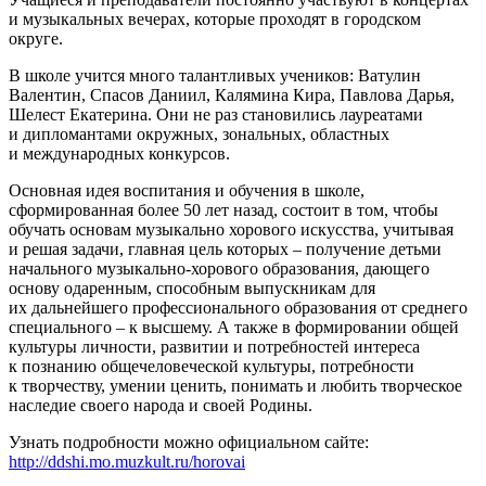
и музыкальных вечерах, которые проходят в городском
округе.
В школе учится много талантливых учеников: Ватулин
Валентин, Спасов Даниил, Калямина Кира, Павлова Дарья,
Шелест Екатерина. Они не раз становились лауреатами
и дипломантами окружных, зональных, областных
и международных конкурсов.
Основная идея воспитания и обучения в школе,
сформированная более 50 лет назад, состоит в том, чтобы
обучать основам музыкально хорового искусства, учитывая
и решая задачи, главная цель которых – получение детьми
начального музыкально-хорового образования, дающего
основу одаренным, способным выпускникам для
их дальнейшего профессионального образования от среднего
специального – к высшему. А также в формировании общей
культуры личности, развитии и потребностей интереса
к познанию общечеловеческой культуры, потребности
к творчеству, умении ценить, понимать и любить творческое
наследие своего народа и своей Родины.
Узнать подробности можно официальном сайте:
http://ddshi.mo.muzkult.ru/horovai