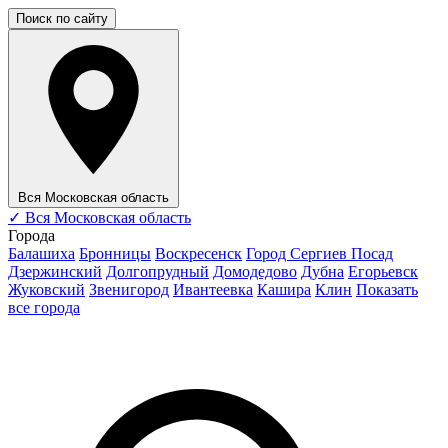
Поиск по сайту
Вся Московская область
✓
Вся Московская область
Города
Балашиха
Бронницы
Воскресенск
Город Сергиев Посад
Дзержинский
Долгопрудный
Домодедово
Дубна
Егорьевск
Жуковский
Звенигород
Ивантеевка
Кашира
Клин
Показать
все города