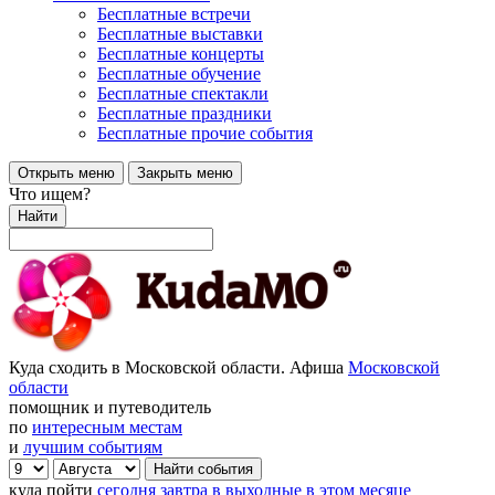
Бесплатные встречи
Бесплатные выставки
Бесплатные концерты
Бесплатные обучение
Бесплатные спектакли
Бесплатные праздники
Бесплатные прочие события
Открыть меню
Закрыть меню
Что ищем?
Найти
Куда сходить в Московской области. Афиша
Московской
области
помощник и путеводитель
по
интересным местам
и
лучшим событиям
куда пойти
сегодня
завтра
в выходные
в этом месяце