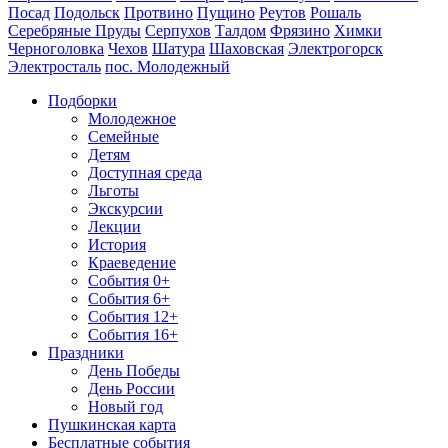
Посад
Подольск
Протвино
Пущино
Реутов
Рошаль
Серебряные Пруды
Серпухов
Талдом
Фрязино
Химки
Черноголовка
Чехов
Шатура
Шаховская
Электрогорск
Электросталь
пос. Молодежный
Подборки
Молодежное
Семейные
Детям
Доступная среда
Льготы
Экскурсии
Лекции
История
Краеведение
События 0+
События 6+
События 12+
События 16+
Праздники
День Победы
День России
Новый год
Пушкинская карта
Бесплатные события