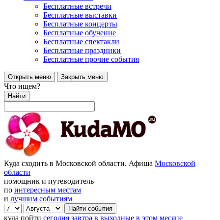
Бесплатные встречи
Бесплатные выставки
Бесплатные концерты
Бесплатные обучение
Бесплатные спектакли
Бесплатные праздники
Бесплатные прочие события
Открыть меню
Закрыть меню
Что ищем?
Найти
Куда сходить в Московской области. Афиша
Московской
области
помощник и путеводитель
по
интересным местам
и
лучшим событиям
куда пойти
сегодня
завтра
в выходные
в этом месяце