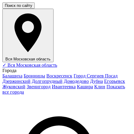
Поиск по сайту
Вся Московская область
✓
Вся Московская область
Города
Балашиха
Бронницы
Воскресенск
Город Сергиев Посад
Дзержинский
Долгопрудный
Домодедово
Дубна
Егорьевск
Жуковский
Звенигород
Ивантеевка
Кашира
Клин
Показать
все города