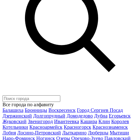
Все города по алфавиту
Балашиха
Бронницы
Воскресенск
Город Сергиев Посад
Дзержинский
Долгопрудный
Домодедово
Дубна
Егорьевск
Жуковский
Звенигород
Ивантеевка
Кашира
Клин
Королев
Котельники
Красноармейск
Красногорск
Краснознаменск
Лобня
Лосино-Петровский
Лыткарино
Люберцы
Мытищи
Наро-Фоминск
Ногинск
Озеры
Орехово-Зуево
Павловский